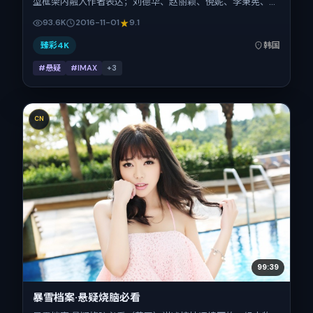
型框架内融入作者表达；刘德华、赵丽颖、倪妮、李秉宪、谭
卓、全智贤在片中承担多重关系线。故事类型为悬疑，主拍摄
93.6K
2016-11-01
9.1
地与出品背景为韩国。上映时间 2016年11月1日（公映登记日
2016-11-01），全片132分钟，节奏张弛有度。
臻彩4K
韩国
#悬疑
#IMAX
+
3
CN
99:39
暴雪档案·悬疑烧脑必看