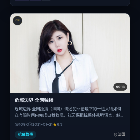
CN
99:13
危城边界·全网独播
危城边界·全网独播（法国）讲述犯罪语境下的一组人物如何
在有限时间内完成自我救赎。张艺谋把控整体视听语言，赵丽
颖、赵涛、周迅、安妮·海瑟薇、任素汐的表演层次丰富。影
109K
2021-01-21
6.3
片定于 2021-01-21 起陆续登陆院线与网络平台，春节档前后
公映，片长175分钟。
抗疫故事
法国