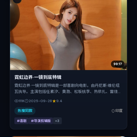
99:17
霓虹边界·一镜到底特辑
霓虹边界·一镜到底特辑是一部喜剧向电影，由丹尼斯·维伦纽
瓦执导。主演包括任素汐、黄渤、松坂桃李、热依扎、雷佳
音。作品主要在印度取景与发行，2025年国庆档前后与观众
111K
2025-09-28
9.4
见面，首映日期 2025-09-28，正片时长146分钟。
热搜同款
印度
#喜剧
#导演剪辑版
+
3