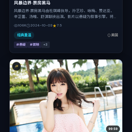
风暴边界·票房黑马
风暴边界·票房黑马由杜琪峰执导，孙艺珍、咏梅、赞达亚、
辛芷蕾、汤唯、舒淇联袂出演。影片以悬疑为叙事引擎，将故
事锚定在美国，借跨文化视角下的群像碰撞推进人物抉择与反
106K
2024-10-03
7.5
转。2024年10月3日于美国首映（国庆档前后），片长168分
钟，适合喜欢强情节与细腻表演的观众。
经典重温
美国
#悬疑
#首映
+
3
JP
99:59