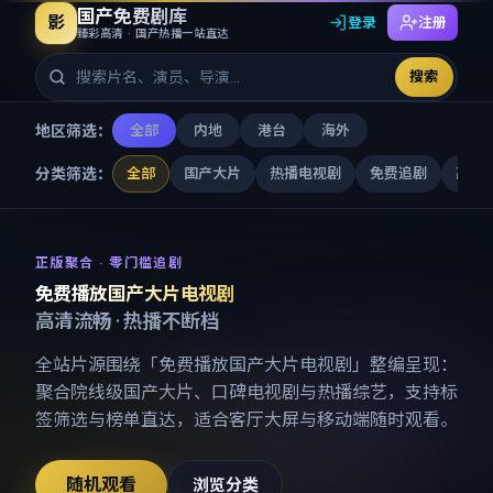
国产免费剧库
影
登录
注册
臻彩高清 · 国产热播一站直达
搜索
地区筛选：
全部
内地
港台
海外
分类筛选：
全部
国产大片
热播电视剧
免费追剧
高清
免费播放国产大片电视剧
-
国产
正版聚合 · 零门槛追剧
免费播放国产大片电视剧
高清流畅 · 热播不断档
全站片源围绕「
免费播放国产大片电视剧
」整编呈现：
聚合院线级国产大片、口碑电视剧与热播综艺，支持标
签筛选与榜单直达，适合客厅大屏与移动端随时观看。
随机观看
浏览分类