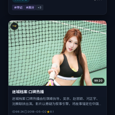
#传记
#高分
+
3
TW
99:20
迷城档案·口碑热播
迷城档案·口碑热播由杜琪峰执导，吴京、赵丽颖、河正宇、
沈腾联袂出演。影片以悬疑为叙事引擎，将故事锚定在中国台
湾，借华语社会的人情与规则推进人物抉择与反转。2018年5
98.2K
2018-05-02
8.1
月2日于中国台湾首映（春季档），片长129分钟，适合喜欢强