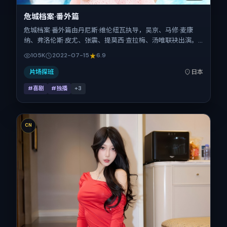
危城档案·番外篇
危城档案·番外篇由丹尼斯·维伦纽瓦执导，吴京、马修·麦康
纳、弗洛伦斯·皮尤、张震、提莫西·查拉梅、汤唯联袂出演。
影片以喜剧为叙事引擎，将故事锚定在日本，借东亚都市与邻
105K
2022-07-15
6.9
里的张力推进人物抉择与反转。2022年7月15日于日本首映
（暑期档），片长165分钟，适合喜欢强情节与细腻表演的观
片场探班
日本
众。
#喜剧
#独播
+
3
CN