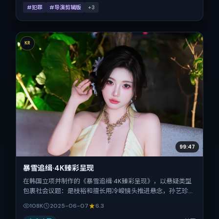
#犯罪
#导演剪辑版
+
3
KR
99:47
暴雪追缉·4K臻彩呈现
在韩国立项并制作的《暴雪追缉·4K臻彩呈现》，以悬疑类型
包裹社会议题：是枝裕和擅长用冷峻镜头推进悬念，孙艺珍、
吴京、古天乐、胡歌、白宇的对手戏为看点之一。上映时间：
108K
2025-06-07
6.3
2025-06-07；片长109分钟；适合关注现实质感与类型片结