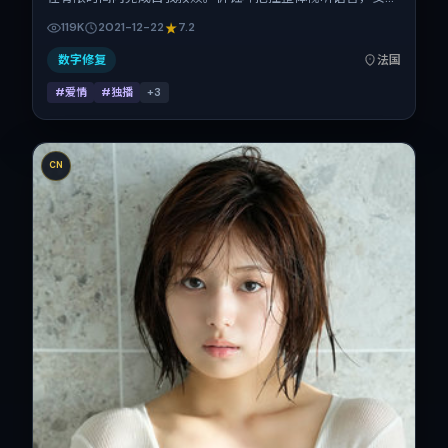
·海瑟薇、段奕宏、张子枫、刘德华的表演层次丰富。影片定
119K
2021-12-22
7.2
于 2021-12-22 起陆续登陆院线与网络平台，贺岁档前后公
映，片长98分钟。
数字修复
法国
#爱情
#独播
+
3
CN