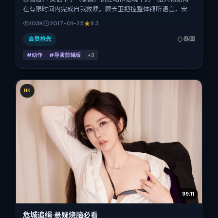
在有限时间内完成自我救赎。顾长卫把控整体视听语言，安妮
·海瑟薇、倪妮、黄渤、舒淇、白宇的表演层次丰富。影片定
103K
2017-01-25
8.3
于 2017-01-25 起陆续登陆院线与网络平台，春节档前后公
映，片长170分钟。
会员抢先
泰国
#动作
#导演剪辑版
+
3
HK
99:11
危城追缉·悬疑烧脑必看