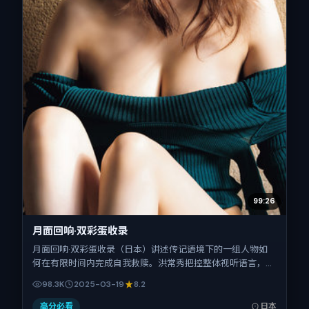
99:26
月面回响·双彩蛋收录
月面回响·双彩蛋收录（日本）讲述传记语境下的一组人物如
何在有限时间内完成自我救赎。洪常秀把控整体视听语言，弗
洛伦斯·皮尤、胡歌、白宇、柯震东的表演层次丰富。影片定
98.3K
2025-03-19
8.2
于 2025-03-19 起陆续登陆院线与网络平台，春节档前后公
映，片长172分钟。
高分必看
日本