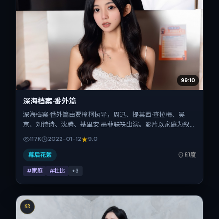
99:10
深海档案·番外篇
深海档案·番外篇由贾樟柯执导，周迅、提莫西·查拉梅、吴
京、刘诗诗、沈腾、基里安·墨菲联袂出演。影片以家庭为叙
事引擎，将故事锚定在印度，借当代中国的现实肌理推进人物
117K
2022-01-12
9.0
抉择与反转。2022年1月12日于印度首映（春节档前后），片
长133分钟，适合喜欢强情节与细腻表演的观众。
幕后花絮
印度
#家庭
#杜比
+
3
KR