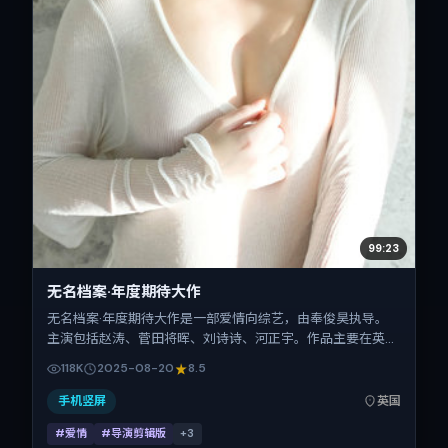
99:23
无名档案·年度期待大作
无名档案·年度期待大作是一部爱情向综艺，由奉俊昊执导。
主演包括赵涛、菅田将晖、刘诗诗、河正宇。作品主要在英国
取景与发行，2025年暑期档与观众见面，首映日期 2025-
118K
2025-08-20
8.5
08-20，正片时长143分钟。
手机竖屏
英国
#爱情
#导演剪辑版
+
3