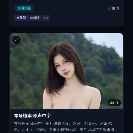
11-09，正片时长109分钟。
文明观影
台湾
#喜剧
#首映
+
3
JP
99:15
零号档案·原声中字
零号档案·原声中字由杜琪峰执导，赵涛、刘青云、汤姆·哈
迪、河正宇、杨紫、李秉宪联袂出演。影片以动作为叙事引