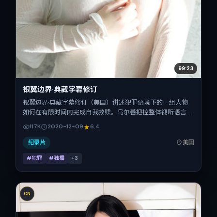
99:23
银翼边界·典藏字幕修订
银翼边界·典藏字幕修订（美国）讲述犯罪语境下的一组人物
如何在有限时间内完成自我救赎。乌尔善把控整体视听语言，
全智贤、提莫西·查拉梅、菅田将晖、咏梅、古天乐、朱一龙
117K
2020-12-09
6.4
的表演层次丰富。影片定于 2020-12-09 起陆续登陆院线与
网络平台，贺岁档前后公映，片长159分钟。
纪录片
美国
#犯罪
#独播
+
3
CN