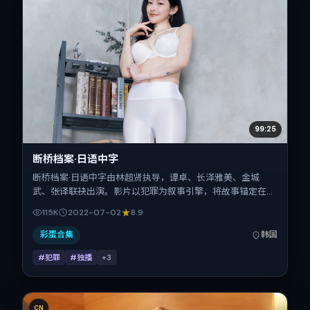
99:25
断桥档案·日语中字
断桥档案·日语中字由林超贤执导，谭卓、长泽雅美、金城
武、张译联袂出演。影片以犯罪为叙事引擎，将故事锚定在韩
国，借东亚都市与邻里的张力推进人物抉择与反转。2022年7
115K
2022-07-02
8.9
月2日于韩国首映（暑期档），片长142分钟，适合喜欢强情
节与细腻表演的观众。
彩蛋合集
韩国
#犯罪
#独播
+
3
CN