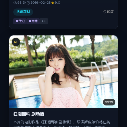
98.2K
2016-02-28
9.0
02-28 起陆续登陆院线与网络平台，春节档前后公映，片长
103分钟。
抗疫题材
印度
#传记
#完结
+
3
KR
99:19
狂潮回响·剧场版
本片为电影作品《狂潮回响·剧场版》，导演斯皮尔伯格在类