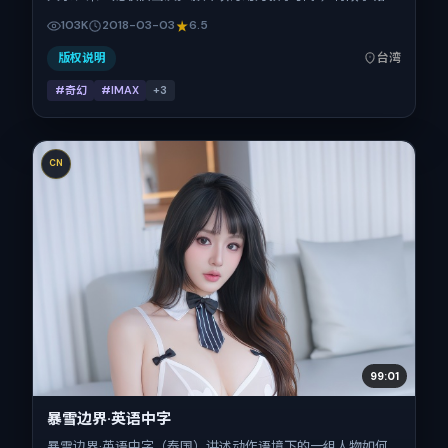
在中国台湾，借华语社会的人情与规则推进人物抉择与反转。
103K
2018-03-03
6.5
2018年3月3日于中国台湾首映（春节档前后），片长101分
钟，适合喜欢强情节与细腻表演的观众。
版权说明
台湾
#奇幻
#IMAX
+
3
CN
99:01
暴雪边界·英语中字
暴雪边界·英语中字（泰国）讲述动作语境下的一组人物如何