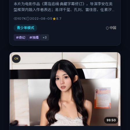
本片为电影作品《雾岛追缉·典藏字幕修订》，导演李安在类
型框架内融入作者表达；易烊千玺、孔刘、雷佳音、任素汐、
白宇在片中承担多重关系线。故事类型为奇幻，主拍摄地与出
107K
2022-08-05
8.7
品背景为中国大陆。上映时间 2022年8月5日（公映登记日
2022-08-05），全片152分钟，节奏张弛有度。
青少年模式
中国
#奇幻
#独播
+
3
CN
99:50