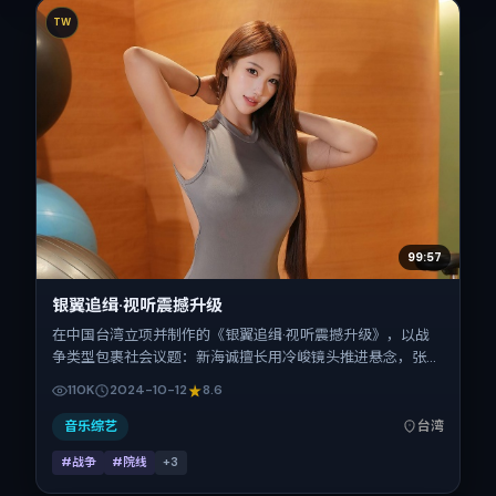
TW
99:57
银翼追缉·视听震撼升级
在中国台湾立项并制作的《银翼追缉·视听震撼升级》，以战
争类型包裹社会议题：新海诚擅长用冷峻镜头推进悬念，张
震、段奕宏、任素汐、刘昊然、金城武的对手戏为看点之一。
110K
2024-10-12
8.6
上映时间：2024-10-12；片长123分钟；适合关注现实质感与
类型片结构的观众。
音乐综艺
台湾
#战争
#院线
+
3