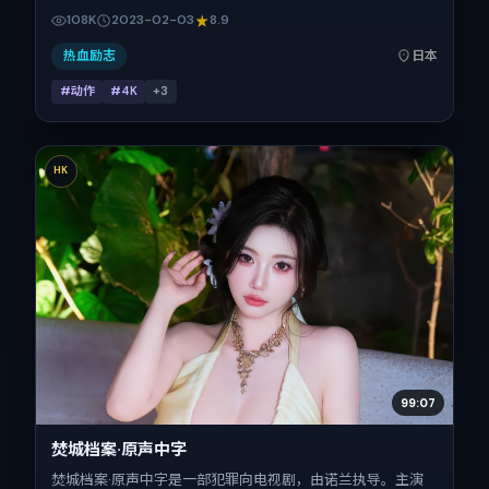
擎，将故事锚定在日本，借东亚都市与邻里的张力推进人物抉
108K
2023-02-03
8.9
择与反转。2023年2月3日于日本首映（春节档前后），片长
137分钟，适合喜欢强情节与细腻表演的观众。
热血励志
日本
#动作
#4K
+
3
HK
99:07
焚城档案·原声中字
焚城档案·原声中字是一部犯罪向电视剧，由诺兰执导。主演