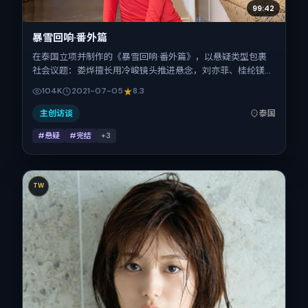
99:42
暴雪回响·番外篇
在泰国立项并制作的《暴雪回响·番外篇》，以悬疑类型包裹
社会议题：娄烨擅长用冷峻镜头推进悬念，刘亦菲、桂纶镁、
沈腾、咏梅、全智贤、杨紫的对手戏为看点之一。上映时间：
104K
2021-07-05
8.3
2021-07-05；片长155分钟；适合关注现实质感与类型片结
构的观众。
主创访谈
泰国
#悬疑
#完结
+
3
TW