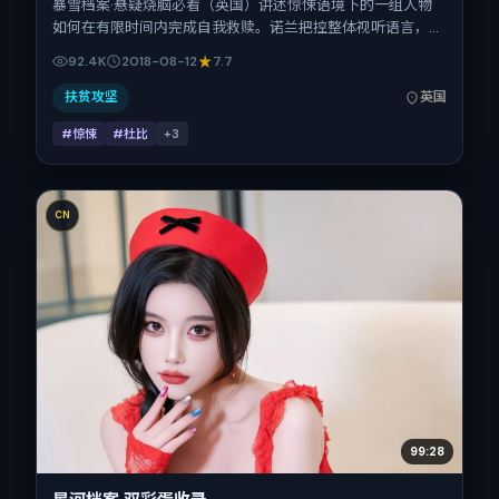
暴雪档案·悬疑烧脑必看（英国）讲述惊悚语境下的一组人物
如何在有限时间内完成自我救赎。诺兰把控整体视听语言，全
智贤、王景春、咏梅、刘诗诗、小松菜奈的表演层次丰富。影
92.4K
2018-08-12
7.7
片定于 2018-08-12 起陆续登陆院线与网络平台，暑期档公
映，片长146分钟。
扶贫攻坚
英国
#惊悚
#杜比
+
3
CN
99:28