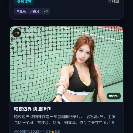
构的观众。
冬奥冰雪
韩国
#悬疑
#高分
+
3
TW
99:20
暗夜边界·烧脑神作
暗夜边界·烧脑神作是一部喜剧向纪录片，由娄烨执导。主演
包括张子枫、雷佳音、赵涛、刘亦菲。作品主要在中国台湾取
景与发行，2023年贺岁档前后与观众见面，首映日期 2023-
108K
2023-11-09
8.8