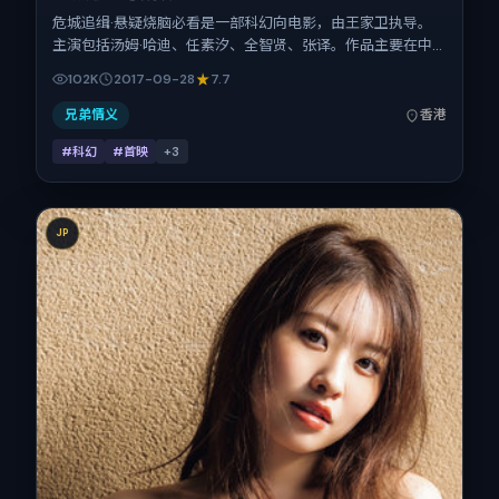
危城追缉·悬疑烧脑必看是一部科幻向电影，由王家卫执导。
主演包括汤姆·哈迪、任素汐、全智贤、张译。作品主要在中
国香港取景与发行，2017年国庆档前后与观众见面，首映日
102K
2017-09-28
7.7
期 2017-09-28，正片时长137分钟。
兄弟情义
香港
#科幻
#首映
+
3
JP