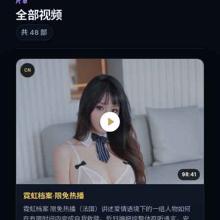
片单
全部视频
共
48
部
CN
98:41
霓虹档案·限免热播
霓虹档案·限免热播（法国）讲述爱情语境下的一组人物如何
在有限时间内完成自我救赎。忻钰坤把控整体视听语言，安妮