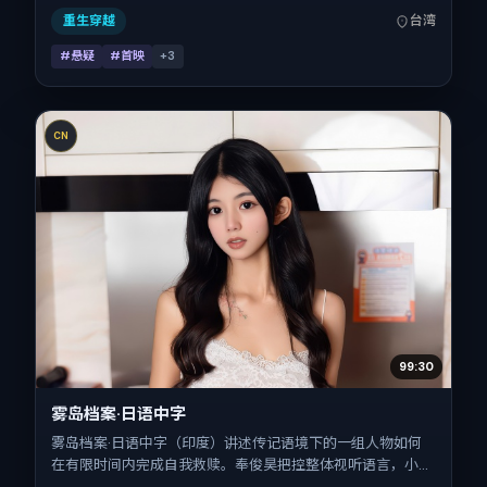
情节与细腻表演的观众。
重生穿越
台湾
#悬疑
#首映
+
3
CN
99:30
雾岛档案·日语中字
雾岛档案·日语中字（印度）讲述传记语境下的一组人物如何
在有限时间内完成自我救赎。奉俊昊把控整体视听语言，小松
菜奈、吴京、刘昊然、胡歌的表演层次丰富。影片定于 2016-