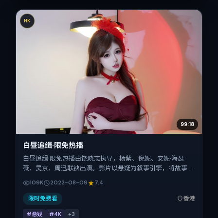
HK
99:18
白昼追缉·限免热播
白昼追缉·限免热播由饶晓志执导，杨紫、倪妮、安妮·海瑟
薇、吴京、周迅联袂出演。影片以悬疑为叙事引擎，将故事锚
定在中国香港，借华语社会的人情与规则推进人物抉择与反
109K
2022-08-09
7.4
转。2022年8月9日于中国香港首映（暑期档），片长146分
钟，适合喜欢强情节与细腻表演的观众。
限时免费看
香港
#悬疑
#4K
+
3