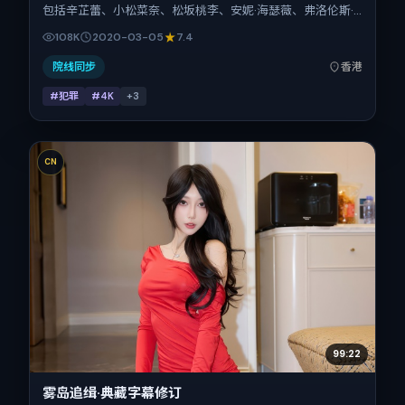
包括辛芷蕾、小松菜奈、松坂桃李、安妮·海瑟薇、弗洛伦斯·
皮尤、安藤樱。作品主要在中国香港取景与发行，2020年春
108K
2020-03-05
7.4
节档前后与观众见面，首映日期 2020-03-05，正片时长107
分钟。
院线同步
香港
#犯罪
#4K
+
3
CN
99:22
雾岛追缉·典藏字幕修订