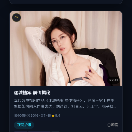
CN
99:31
迷城档案·前传揭秘
本片为电视剧作品《迷城档案·前传揭秘》，导演王家卫在类
型框架内融入作者表达；刘诗诗、刘青云、河正宇、张子枫、
沈腾、桂纶镁在片中承担多重关系线。故事类型为家庭，主拍
105K
2016-07-18
8.4
摄地与出品背景为印度。上映时间 2016年7月18日（公映登记
日 2016-07-18），全片142分钟，节奏张弛有度。
夜间护眼
印度