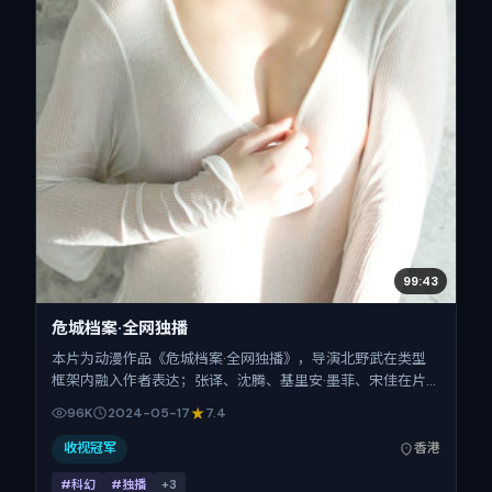
99:43
危城档案·全网独播
本片为动漫作品《危城档案·全网独播》，导演北野武在类型
框架内融入作者表达；张译、沈腾、基里安·墨菲、宋佳在片
中承担多重关系线。故事类型为科幻，主拍摄地与出品背景为
96K
2024-05-17
7.4
中国香港。上映时间 2024年5月17日（公映登记日 2024-
05-17），全片111分钟，节奏张弛有度。
收视冠军
香港
#科幻
#独播
+
3