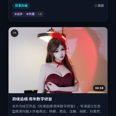
钟。
原著改编
美国
#战争
#热播
+
3
CN
96:58
异境追缉·周年数字修复
本片为综艺作品《异境追缉·周年数字修复》，导演诺兰在类
型框架内融入作者表达；杨幂、周迅、沈腾、倪妮、刘昊然、