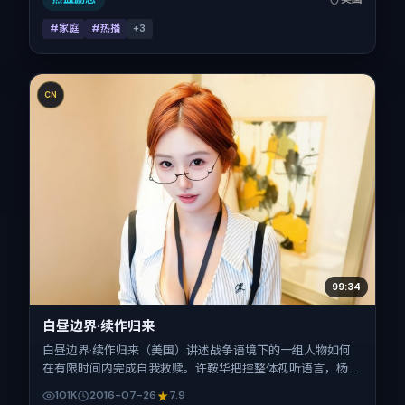
#家庭
#热播
+
3
CN
99:34
白昼边界·续作归来
白昼边界·续作归来（美国）讲述战争语境下的一组人物如何
在有限时间内完成自我救赎。许鞍华把控整体视听语言，杨
紫、雷佳音、廖凡、刘亦菲的表演层次丰富。影片定于 2016-
101K
2016-07-26
7.9
07-26 起陆续登陆院线与网络平台，暑期档公映，片长100分