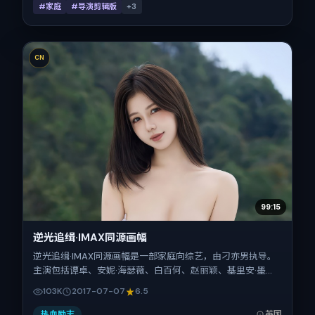
#家庭
#导演剪辑版
+
3
CN
99:15
逆光追缉·IMAX同源画幅
逆光追缉·IMAX同源画幅是一部家庭向综艺，由刁亦男执导。
主演包括谭卓、安妮·海瑟薇、白百何、赵丽颖、基里安·墨
菲。作品主要在英国取景与发行，2017年暑期档与观众见
103K
2017-07-07
6.5
面，首映日期 2017-07-07，正片时长133分钟。
热血励志
英国