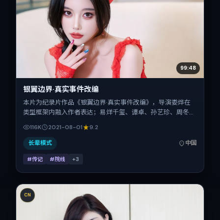
99:48
银翼边界·真实事件改编
本片为纪录片作品《银翼边界·真实事件改编》，导演娄烨在
类型框架内融入作者表达；易烊千玺、谭卓、孙艺珍、周冬
雨、孔刘、河正宇在片中承担多重关系线。故事类型为传记，
116K
2021-08-01
9.2
主拍摄地与出品背景为中国大陆。上映时间 2021年8月1日
（公映登记日 2021-08-01），全片129分钟，节奏张弛有
长辈模式
中国
度。
#传记
#院线
+
3
CN