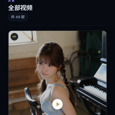
片单
全部视频
共
48
部
HK