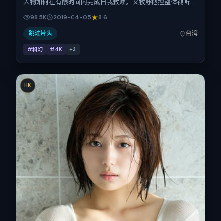
人物如何在有限时间内完成自我救赎。文牧野把控整体视听语
言，热依扎、宋佳、易烊千玺、刘亦菲的表演层次丰富。影片
98.5K
2019-04-05
8.6
定于 2019-04-05 起陆续登陆院线与网络平台，春季档公
映，片长170分钟。
跳过片头
台湾
#科幻
#4K
+
3
HK