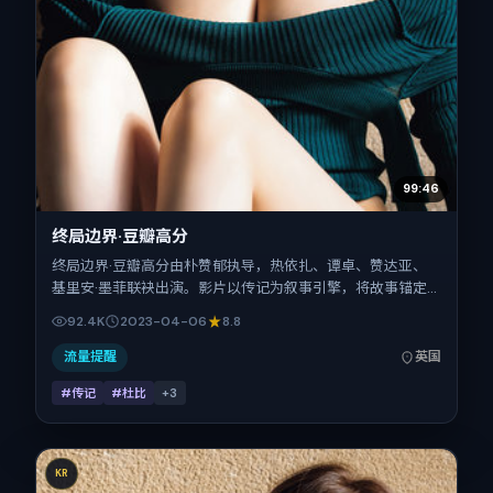
99:46
终局边界·豆瓣高分
终局边界·豆瓣高分由朴赞郁执导，热依扎、谭卓、赞达亚、
基里安·墨菲联袂出演。影片以传记为叙事引擎，将故事锚定
在英国，借跨文化视角下的群像碰撞推进人物抉择与反转。
92.4K
2023-04-06
8.8
2023年4月6日于英国首映（春季档），片长100分钟，适合
喜欢强情节与细腻表演的观众。
流量提醒
英国
#传记
#杜比
+
3
KR