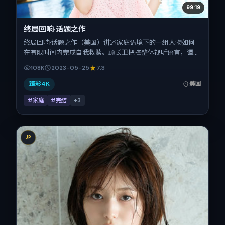
99:19
终局回响·话题之作
终局回响·话题之作（美国）讲述家庭语境下的一组人物如何
在有限时间内完成自我救赎。顾长卫把控整体视听语言，谭
卓、黄渤、倪妮、刘青云的表演层次丰富。影片定于 2023-
108K
2023-05-25
7.3
05-25 起陆续登陆院线与网络平台，春季档公映，片长136分
钟。
臻彩4K
美国
#家庭
#完结
+
3
JP