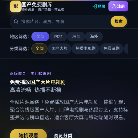
国产免费剧库
影
登录
注册
臻彩高清 · 国产热播一站直达
搜索
地区筛选：
全部
内地
港台
海外
分类筛选：
全部
国产大片
热播电视剧
免费追剧
高清
免费播放国产大片电视剧
-
国产
正版聚合 · 零门槛追剧
免费播放国产大片电视剧
高清流畅 · 热播不断档
全站片源围绕「
免费播放国产大片电视剧
」整编呈现：
聚合院线级国产大片、口碑电视剧与热播综艺，支持标
签筛选与榜单直达，适合客厅大屏与移动端随时观看。
随机观看
浏览分类