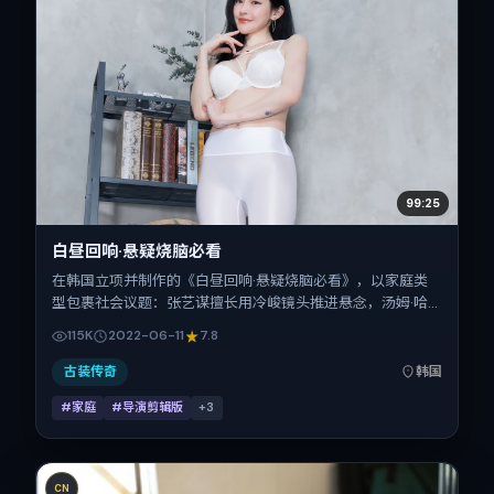
99:25
白昼回响·悬疑烧脑必看
在韩国立项并制作的《白昼回响·悬疑烧脑必看》，以家庭类
型包裹社会议题：张艺谋擅长用冷峻镜头推进悬念，汤姆·哈
迪、梁朝伟、孙艺珍、张译、朱一龙的对手戏为看点之一。上
115K
2022-06-11
7.8
映时间：2022-06-11；片长164分钟；适合关注现实质感与类
型片结构的观众。
古装传奇
韩国
#家庭
#导演剪辑版
+
3
CN