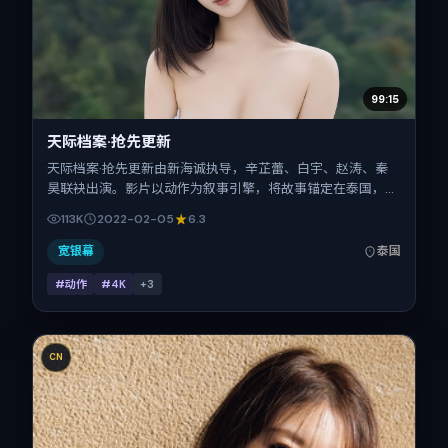
99:15
天际档案·抢先更新
天际档案·抢先更新由新海诚执导，辛芷蕾、白宇、赵涛、秦
昊联袂出演。影片以动作为叙事引擎，将故事锚定在泰国，借
当代中国的现实肌理推进人物抉择与反转。2022年2月5日于
113K
2022-02-05
6.3
泰国首映（春节档前后），片长132分钟，适合喜欢强情节与
细腻表演的观众。
宽银幕
泰国
#动作
#4K
+
3
CN