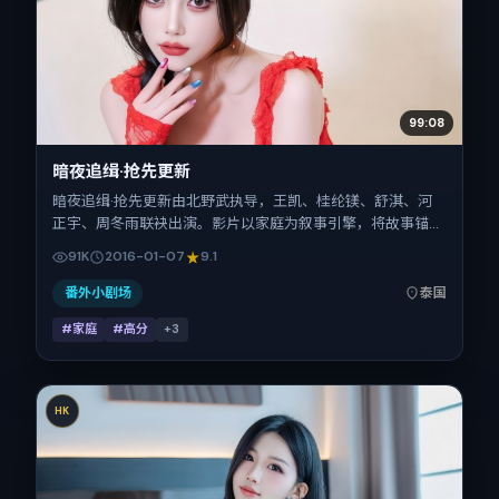
99:08
暗夜追缉·抢先更新
暗夜追缉·抢先更新由北野武执导，王凯、桂纶镁、舒淇、河
正宇、周冬雨联袂出演。影片以家庭为叙事引擎，将故事锚定
在泰国，借当代中国的现实肌理推进人物抉择与反转。2016
91K
2016-01-07
9.1
年1月7日于泰国首映（春节档前后），片长151分钟，适合喜欢
强情节与细腻表演的观众。
番外小剧场
泰国
#家庭
#高分
+
3
HK