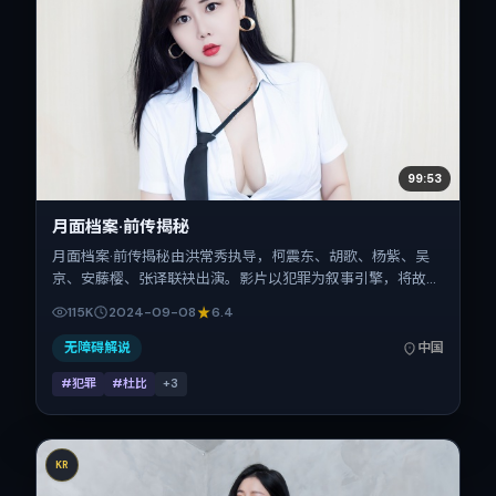
99:53
月面档案·前传揭秘
月面档案·前传揭秘由洪常秀执导，柯震东、胡歌、杨紫、吴
京、安藤樱、张译联袂出演。影片以犯罪为叙事引擎，将故事
锚定在中国大陆，借当代中国的现实肌理推进人物抉择与反
115K
2024-09-08
6.4
转。2024年9月8日于中国大陆首映（国庆档前后），片长
172分钟，适合喜欢强情节与细腻表演的观众。
无障碍解说
中国
#犯罪
#杜比
+
3
KR