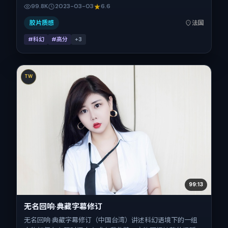
梁朝伟在片中承担多重关系线。故事类型为科幻，主拍摄地与
99.8K
2023-03-03
6.6
出品背景为法国。上映时间 2023年3月3日（公映登记日
2023-03-03），全片96分钟，节奏张弛有度。
胶片质感
法国
#科幻
#高分
+
3
TW
99:13
无名回响·典藏字幕修订
无名回响·典藏字幕修订（中国台湾）讲述科幻语境下的一组