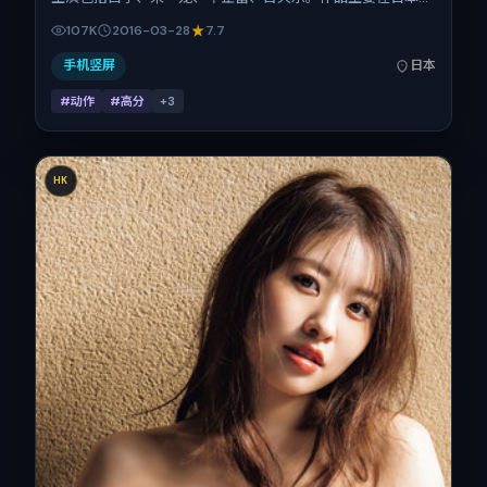
景与发行，2016年春节档前后与观众见面，首映日期 2016-
107K
2016-03-28
7.7
03-28，正片时长124分钟。
手机竖屏
日本
#动作
#高分
+
3
HK