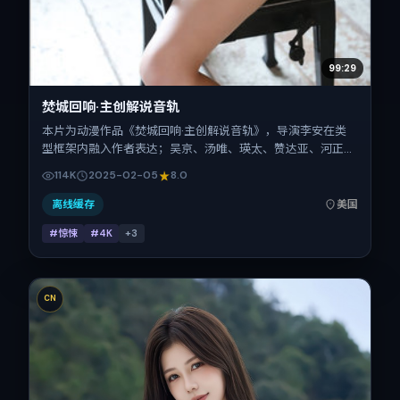
99:29
焚城回响·主创解说音轨
本片为动漫作品《焚城回响·主创解说音轨》，导演李安在类
型框架内融入作者表达；吴京、汤唯、瑛太、赞达亚、河正
宇、赵涛在片中承担多重关系线。故事类型为惊悚，主拍摄地
114K
2025-02-05
8.0
与出品背景为美国。上映时间 2025年2月5日（公映登记日
2025-02-05），全片165分钟，节奏张弛有度。
离线缓存
美国
#惊悚
#4K
+
3
CN