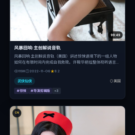
99:49
风暴回响·主创解说音轨
风暴回响·主创解说音轨（美国）讲述惊悚语境下的一组人物
如何在有限时间内完成自我救赎。许鞍华把控整体视听语言，
全智贤、舒淇、汤姆·哈迪、童瑶、汤唯、赵丽颖的表演层次
119K
2022-11-06
8.2
丰富。影片定于 2022-11-06 起陆续登陆院线与网络平台，贺
岁档前后公映，片长109分钟。
武侠仙侠
美国
#惊悚
#导演剪辑版
+
3
CN