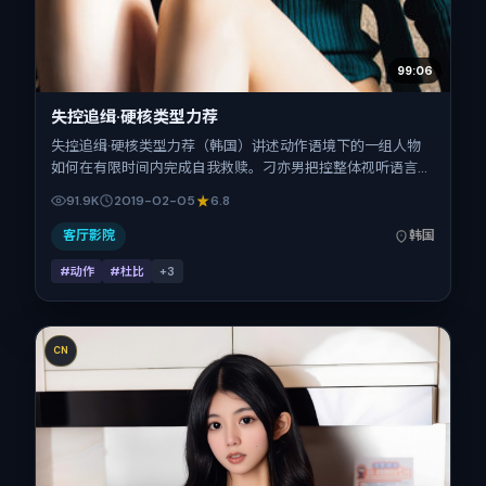
99:06
失控追缉·硬核类型力荐
失控追缉·硬核类型力荐（韩国）讲述动作语境下的一组人物
如何在有限时间内完成自我救赎。刁亦男把控整体视听语言，
汤唯、黄渤、周冬雨、张震、胡歌的表演层次丰富。影片定于
91.9K
2019-02-05
6.8
2019-02-05 起陆续登陆院线与网络平台，春节档前后公映，
片长143分钟。
客厅影院
韩国
#动作
#杜比
+
3
CN