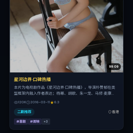
99:09
星河边界·口碑热播
本片为电视剧作品《星河边界·口碑热播》，导演朴赞郁在类
型框架内融入作者表达；杨幂、胡歌、朱一龙、马修·麦康
纳、安藤樱、汤唯在片中承担多重关系线。故事类型为喜剧，
120K
2016-03-11
6.3
主拍摄地与出品背景为中国香港。上映时间 2016年3月11日
（公映登记日 2016-03-11），全片125分钟，节奏张弛有度。
二刷推荐
香港
#喜剧
#首映
+
3