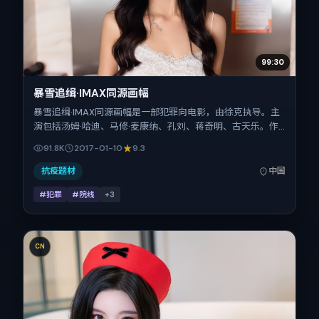
99:30
暴雪追缉·IMAX同源画幅
暴雪追缉·IMAX同源画幅是一部犯罪向电影，由徐克执导。主
演包括汤姆·哈迪、马修·麦康纳、孔刘、蒋奇明、古天乐。作
品主要在中国大陆取景与发行，2017年春节档前后与观众见
91.8K
2017-01-10
9.3
面，首映日期 2017-01-10，正片时长172分钟。
抗疫题材
中国
#犯罪
#院线
+
3
CN