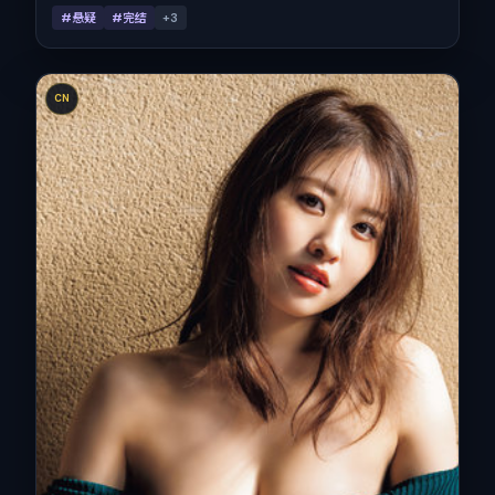
#悬疑
#完结
+
3
CN