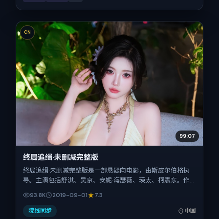
CN
99:07
终局追缉·未删减完整版
终局追缉·未删减完整版是一部悬疑向电影，由斯皮尔伯格执
导。主演包括舒淇、吴京、安妮·海瑟薇、瑛太、柯震东。作
品主要在中国大陆取景与发行，2019年国庆档前后与观众见
93.8K
2019-09-01
7.3
面，首映日期 2019-09-01，正片时长153分钟。
院线同步
中国