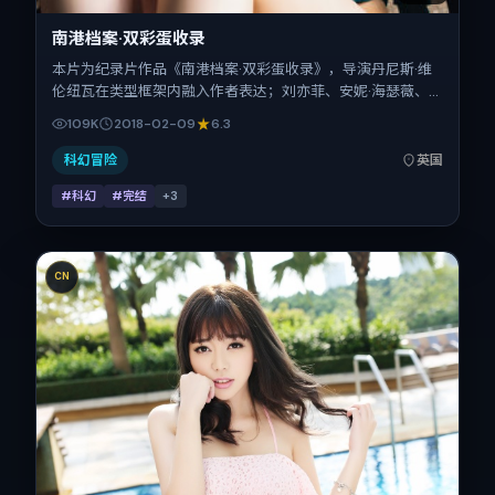
南港档案·双彩蛋收录
本片为纪录片作品《南港档案·双彩蛋收录》，导演丹尼斯·维
伦纽瓦在类型框架内融入作者表达；刘亦菲、安妮·海瑟薇、
刘诗诗、易烊千玺在片中承担多重关系线。故事类型为科幻，
109K
2018-02-09
6.3
主拍摄地与出品背景为英国。上映时间 2018年2月9日（公映
登记日 2018-02-09），全片105分钟，节奏张弛有度。
科幻冒险
英国
#科幻
#完结
+
3
CN