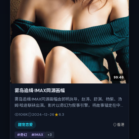
99:46
雾岛追缉·IMAX同源画幅
雾岛追缉·IMAX同源画幅由郭帆执导，赵涛、舒淇、杨紫、汤
姆·哈迪联袂出演。影片以奇幻为叙事引擎，将故事锚定在中
国香港，借华语社会的人情与规则推进人物抉择与反转。
106K
2024-12-26
6.3
2024年12月26日于中国香港首映（贺岁档前后），片长105
分钟，适合喜欢强情节与细腻表演的观众。
甜宠恋爱
香港
#奇幻
#IMAX
+
3