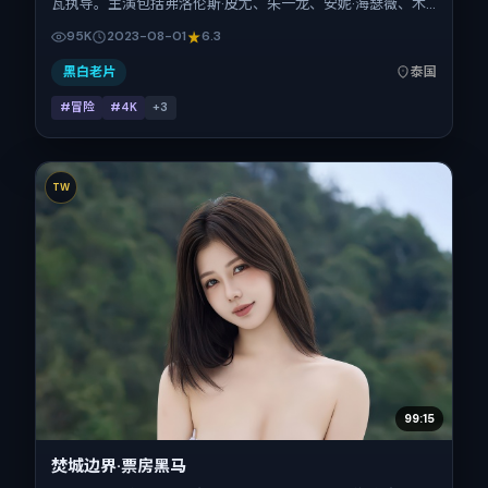
瓦执导。主演包括弗洛伦斯·皮尤、朱一龙、安妮·海瑟薇、木
村拓哉。作品主要在泰国取景与发行，2023年暑期档与观众
95K
2023-08-01
6.3
见面，首映日期 2023-08-01，正片时长116分钟。
黑白老片
泰国
#冒险
#4K
+
3
TW
99:15
焚城边界·票房黑马