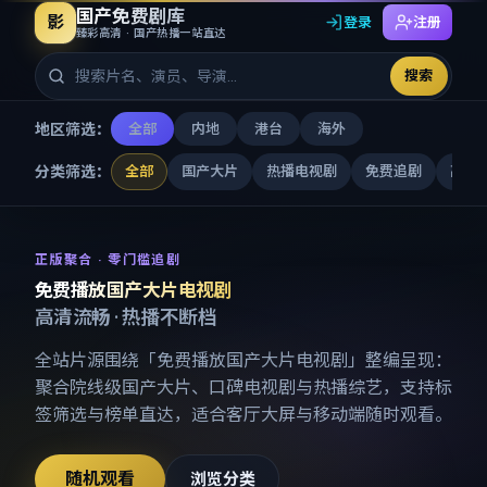
国产免费剧库
影
登录
注册
臻彩高清 · 国产热播一站直达
搜索
地区筛选：
全部
内地
港台
海外
分类筛选：
全部
国产大片
热播电视剧
免费追剧
高清
免费播放国产大片电视剧
-
国产
正版聚合 · 零门槛追剧
免费播放国产大片电视剧
高清流畅 · 热播不断档
全站片源围绕「
免费播放国产大片电视剧
」整编呈现：
聚合院线级国产大片、口碑电视剧与热播综艺，支持标
签筛选与榜单直达，适合客厅大屏与移动端随时观看。
随机观看
浏览分类