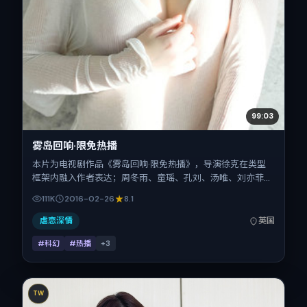
99:03
雾岛回响·限免热播
本片为电视剧作品《雾岛回响·限免热播》，导演徐克在类型
框架内融入作者表达；周冬雨、童瑶、孔刘、汤唯、刘亦菲在
片中承担多重关系线。故事类型为科幻，主拍摄地与出品背景
111K
2016-02-26
8.1
为英国。上映时间 2016年2月26日（公映登记日 2016-02-
26），全片123分钟，节奏张弛有度。
虐恋深情
英国
#科幻
#热播
+
3
TW