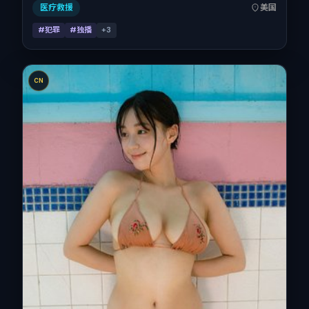
全片137分钟，节奏张弛有度。
医疗救援
美国
#犯罪
#独播
+
3
CN