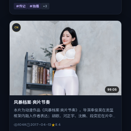
#传记
#独播
+
3
CN
99:05
风暴档案·爽片节奏
本片为动漫作品《风暴档案·爽片节奏》，导演奉俊昊在类型
框架内融入作者表达；胡歌、河正宇、沈腾、段奕宏在片中承
担多重关系线。故事类型为犯罪，主拍摄地与出品背景为美
104K
2017-04-13
8.4
国。上映时间 2017年4月13日（公映登记日 2017-04-13），