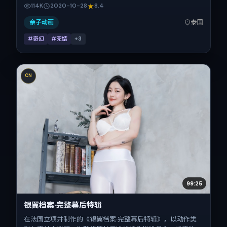
震、吴京、古天乐、孔刘、周迅的表演层次丰富。影片定于
114K
2020-10-28
8.4
2020-10-28 起陆续登陆院线与网络平台，国庆档前后公映，
片长126分钟。
亲子动画
泰国
#奇幻
#完结
+
3
CN
99:25
银翼档案·完整幕后特辑
在法国立项并制作的《银翼档案·完整幕后特辑》，以动作类