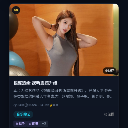
CN
99:57
银翼追缉·视听震撼升级
本片为综艺作品《银翼追缉·视听震撼升级》，导演大卫·芬奇
在类型框架内融入作者表达；赵丽颖、张子枫、蒋奇明、吴
京、菅田将晖、弗洛伦斯·皮尤在片中承担多重关系线。故事
101K
2020-10-22
8.5
类型为战争，主拍摄地与出品背景为法国。上映时间 2020年
10月22日（公映登记日 2020-10-22），全片143分钟，节奏
音乐综艺
法国
张弛有度。
#战争
#首映
+
3