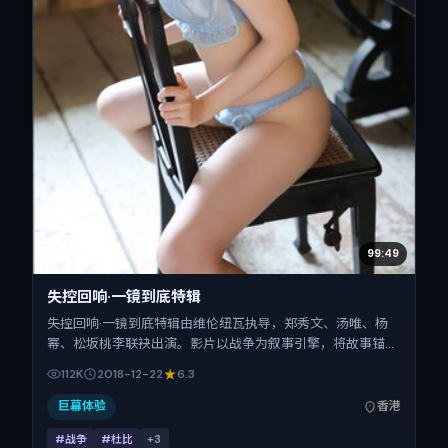
99:49
失控回响·一镜到底特辑
失控回响·一镜到底特辑由维伦纽瓦执导，郑秀文、汤唯、杨
幂、松坂桃李联袂出演。影片以战争为叙事引擎，将故事锚定
在中国香港，借华语社会的人情与规则推进人物抉择与反转。
112K
2018-12-22
6.3
2018年12月22日于中国香港首映（贺岁档前后），片长102分
钟，适合喜欢强情节与细腻表演的观众。
巨幕体验
香港
#战争
#杜比
+
3