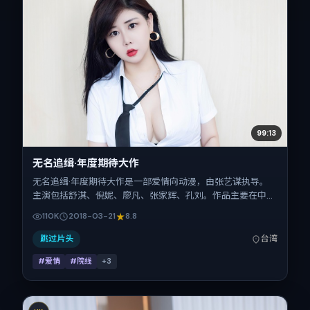
99:13
无名追缉·年度期待大作
无名追缉·年度期待大作是一部爱情向动漫，由张艺谋执导。
主演包括舒淇、倪妮、廖凡、张家辉、孔刘。作品主要在中国
台湾取景与发行，2018年春节档前后与观众见面，首映日期
110K
2018-03-21
8.8
2018-03-21，正片时长104分钟。
跳过片头
台湾
#爱情
#院线
+
3