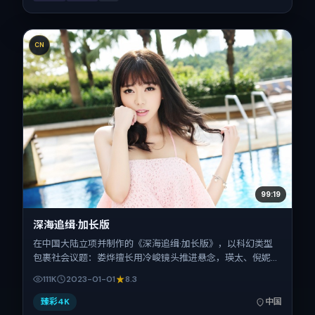
CN
99:19
深海追缉·加长版
在中国大陆立项并制作的《深海追缉·加长版》，以科幻类型
包裹社会议题：娄烨擅长用冷峻镜头推进悬念，瑛太、倪妮、
白百何、刘青云的对手戏为看点之一。上映时间：2023-01-
111K
2023-01-01
8.3
01；片长129分钟；适合关注现实质感与类型片结构的观众。
臻彩4K
中国