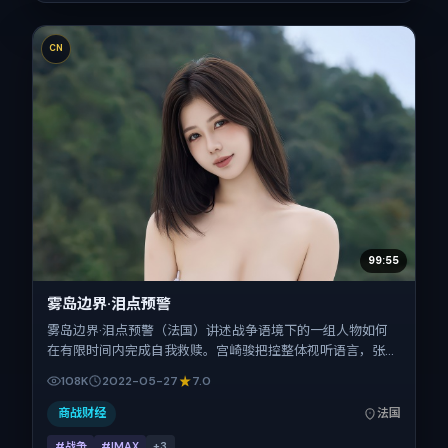
CN
99:55
雾岛边界·泪点预警
雾岛边界·泪点预警（法国）讲述战争语境下的一组人物如何
在有限时间内完成自我救赎。宫崎骏把控整体视听语言，张
译、木村拓哉、长泽雅美、梁朝伟、提莫西·查拉梅、柯震东
108K
2022-05-27
7.0
的表演层次丰富。影片定于 2022-05-27 起陆续登陆院线与
网络平台，春季档公映，片长130分钟。
商战财经
法国
#战争
#IMAX
+
3