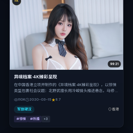
HK
99:21
异境档案·4K臻彩呈现
在中国香港立项并制作的《异境档案·4K臻彩呈现》，以惊悚
类型包裹社会议题：北野武擅长用冷峻镜头推进悬念，马修·
麦康纳、桂纶镁、宋佳、周迅的对手戏为看点之一。上映时
110K
2020-03-15
8.7
间：2020-03-15；片长136分钟；适合关注现实质感与类型
片结构的观众。
军旅硬汉
香港
#惊悚
#热播
+
3