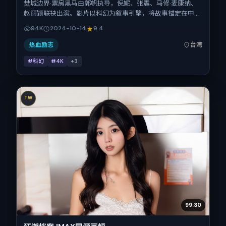
焚城边界·票房黑马由郭帆执导，倪妮、张震、马修·麦康纳、
赵丽颖联袂出演。影片以科幻为叙事引擎，将故事锚定在中国
台湾，借华语社会的人情与规则推进人物抉择与反转。2024
94K
2024-10-14
9.4
年10月14日于中国台湾首映（国庆档前后），片长144分钟，
适合喜欢强情节与细腻表演的观众。
热血励志
台湾
#科幻
#4K
+
3
TW
99:30