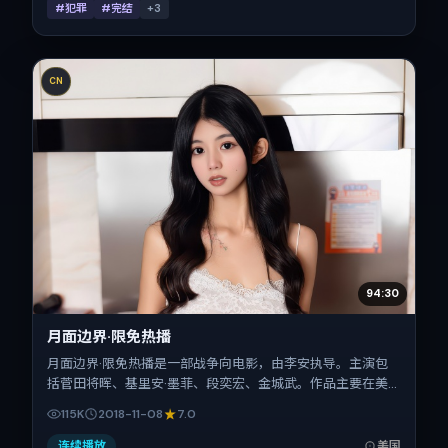
#犯罪
#完结
+
3
CN
94:30
月面边界·限免热播
月面边界·限免热播是一部战争向电影，由李安执导。主演包
括菅田将晖、基里安·墨菲、段奕宏、金城武。作品主要在美
国取景与发行，2018年贺岁档前后与观众见面，首映日期
115K
2018-11-08
7.0
2018-11-08，正片时长94分钟。
连续播放
美国