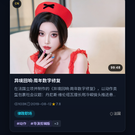
CN
99:48
异境回响·周年数字修复
在法国立项并制作的《异境回响·周年数字修复》，以动作类
型包裹社会议题：丹尼斯·维伦纽瓦擅长用冷峻镜头推进悬
念，河正宇、齐溪、李秉宪、任素汐、吴京、沈腾的对手戏为
103K
2019-08-12
7.8
看点之一。上映时间：2019-08-12；片长172分钟；适合关注
现实质感与类型片结构的观众。
律政职场
法国
#动作
#导演剪辑版
+
3