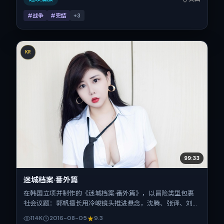
#战争
#完结
+
3
KR
99:33
迷城档案·番外篇
在韩国立项并制作的《迷城档案·番外篇》，以冒险类型包裹
社会议题：郭帆擅长用冷峻镜头推进悬念，沈腾、张译、刘德
华、秦昊、古天乐的对手戏为看点之一。上映时间：2016-
114K
2016-08-05
9.3
08-05；片长122分钟；适合关注现实质感与类型片结构的观