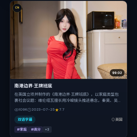
CN
99:02
南港边界·王牌班底
在英国立项并制作的《南港边界·王牌班底》，以家庭类型包
裹社会议题：维伦纽瓦擅长用冷峻镜头推进悬念，秦昊、吴
京、王凯、基里安·墨菲、宋佳、赵丽颖的对手戏为看点之
109K
2023-07-25
7.7
一。上映时间：2023-07-25；片长142分钟；适合关注现实
质感与类型片结构的观众。
双语字幕
英国
#家庭
#高分
+
3