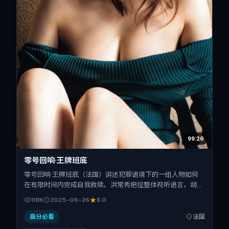
99:26
零号回响·王牌班底
零号回响·王牌班底（法国）讲述犯罪语境下的一组人物如何
在有限时间内完成自我救赎。洪常秀把控整体视听语言，胡
歌、李秉宪、梁朝伟、汤唯、舒淇的表演层次丰富。影片定于
119K
2025-06-26
8.0
2025-06-26 起陆续登陆院线与网络平台，暑期档公映，片
长166分钟。
高分必看
法国