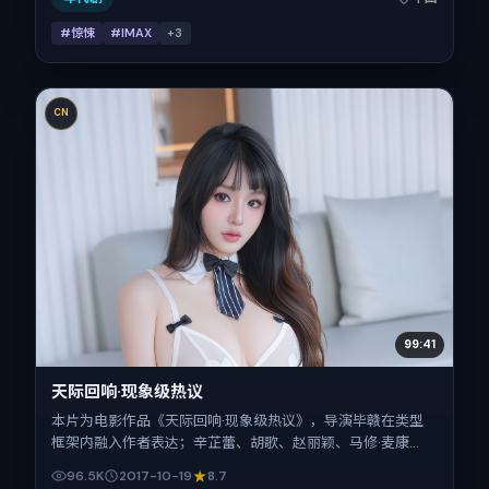
#惊悚
#IMAX
+
3
CN
99:41
天际回响·现象级热议
本片为电影作品《天际回响·现象级热议》，导演毕赣在类型
框架内融入作者表达；辛芷蕾、胡歌、赵丽颖、马修·麦康
纳、梁朝伟在片中承担多重关系线。故事类型为科幻，主拍摄
96.5K
2017-10-19
8.7
地与出品背景为美国。上映时间 2017年10月19日（公映登记