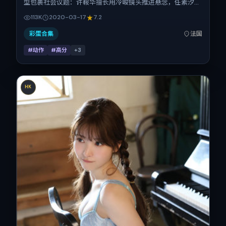
型包裹社会议题：许鞍华擅长用冷峻镜头推进悬念，任素汐、
周迅、雷佳音、河正宇、刘亦菲、廖凡的对手戏为看点之一。
113K
2020-03-17
7.2
上映时间：2020-03-17；片长145分钟；适合关注现实质感
与类型片结构的观众。
彩蛋合集
法国
#动作
#高分
+
3
HK