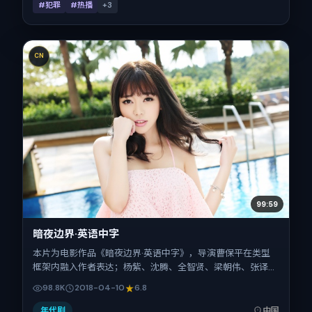
#犯罪
#热播
+
3
CN
99:59
暗夜边界·英语中字
本片为电影作品《暗夜边界·英语中字》，导演曹保平在类型
框架内融入作者表达；杨紫、沈腾、全智贤、梁朝伟、张译在
片中承担多重关系线。故事类型为惊悚，主拍摄地与出品背景
98.8K
2018-04-10
6.8
为中国大陆。上映时间 2018年4月10日（公映登记日 2018-
04-10），全片110分钟，节奏张弛有度。
年代剧
中国