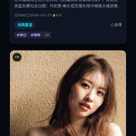
类型包裹社会议题：丹尼斯·维伦纽瓦擅长用冷峻镜头推进悬
念，宋佳、段奕宏、张家辉、瑛太的对手戏为看点之一。上映
119K
2019-02-27
8.6
时间：2019-02-27；片长106分钟；适合关注现实质感与类
型片结构的观众。
经典重温
台湾
#奇幻
#首映
+
3
CN