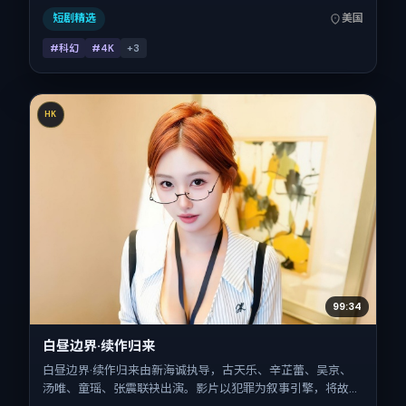
日 2017-10-19），全片139分钟，节奏张弛有度。
短剧精选
美国
#科幻
#4K
+
3
HK
99:34
白昼边界·续作归来
白昼边界·续作归来由新海诚执导，古天乐、辛芷蕾、吴京、
汤唯、童瑶、张震联袂出演。影片以犯罪为叙事引擎，将故事