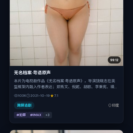
99:12
无名档案·粤语原声
本片为电视剧作品《无名档案·粤语原声》，导演饶晓志在类
型框架内融入作者表达；郑秀文、倪妮、胡歌、李秉宪、瑛
太、王凯在片中承担多重关系线。故事类型为犯罪，主拍摄地
103K
2021-10-19
7.1
与出品背景为印度。上映时间 2021年10月19日（公映登记日
2021-10-19），全片103分钟，节奏张弛有度。
跨屏追剧
印度
#犯罪
#IMAX
+
3