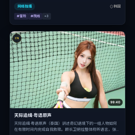
众。
网络独播
韩国
#冒险
#院线
+
3
CN
99:40
天际追缉·粤语原声
天际追缉·粤语原声（泰国）讲述奇幻语境下的一组人物如何
在有限时间内完成自我救赎。顾长卫把控整体视听语言，张