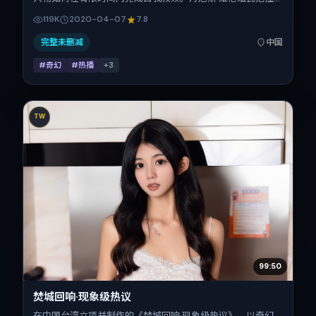
整体视听语言，王凯、易烊千玺、古天乐、刘青云、马修·麦
119K
2020-04-07
7.8
康纳、柯震东的表演层次丰富。影片定于 2020-04-07 起陆
续登陆院线与网络平台，春季档公映，片长110分钟。
完整未删减
中国
#奇幻
#热播
+
3
TW
99:50
焚城回响·现象级热议
在中国台湾立项并制作的《焚城回响·现象级热议》，以奇幻