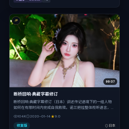
JP
99:07
断桥回响·典藏字幕修订
断桥回响·典藏字幕修订（日本）讲述传记语境下的一组人物
如何在有限时间内完成自我救赎。诺兰把控整体视听语言，刘
诗诗、桂纶镁、松坂桃李、白宇、金城武、刘亦菲的表演层次
104K
2020-01-14
9.0
丰富。影片定于 2020-01-14 起陆续登陆院线与网络平台，春
节档前后公映，片长158分钟。
修复版
日本