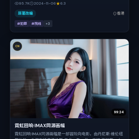
锚定在中国香港，借华语社会的人情与规则推进人物抉择与反
95.7K
2024-11-06
6.3
转。2024年11月6日于中国香港首映（贺岁档前后），片长
138分钟，适合喜欢强情节与细腻表演的观众。
原著改编
香港
#犯罪
#院线
+
3
CN
99:24
霓虹回响·IMAX同源画幅
霓虹回响·IMAX同源画幅是一部冒险向电影，由丹尼斯·维伦纽