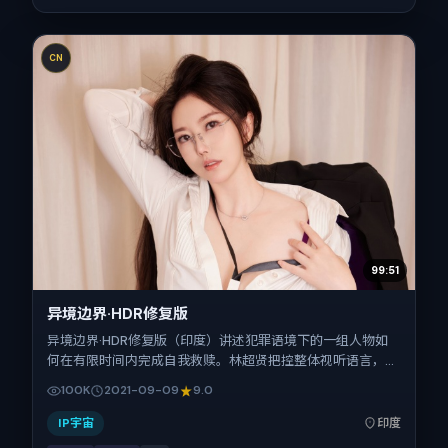
CN
99:51
异境边界·HDR修复版
异境边界·HDR修复版（印度）讲述犯罪语境下的一组人物如
何在有限时间内完成自我救赎。林超贤把控整体视听语言，孙
艺珍、黄渤、朱一龙、梁朝伟、吴京、张子枫的表演层次丰
100K
2021-09-09
9.0
富。影片定于 2021-09-09 起陆续登陆院线与网络平台，国
庆档前后公映，片长173分钟。
IP宇宙
印度