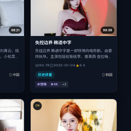
98:21
99:38
失控边界·韩语中字
，刘青云、桂
失控边界·韩语中字是一部惊悚向电视剧，由娄
纳、小松菜奈
烨执导。主演包括松坂桃李、提莫西·查拉梅、
，将故事锚
赵丽颖、杨幂。作品主要在韩国取景与发行，
94.7K
2023-01-04
6.4
肌理推进人
2023年春节档前后与观众见面，首映日期
于中国大陆首
2023-01-04，正片时长120分钟。
中国
历史续看
韩国
合喜欢强情节
#惊悚
#4K
+
3
CN