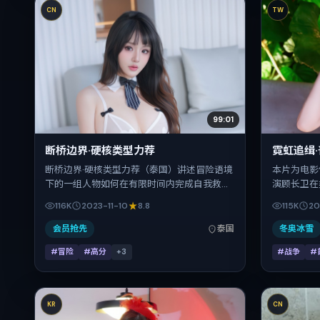
CN
TW
99:01
断桥边界·硬核类型力荐
霓虹追缉
断桥边界·硬核类型力荐（泰国）讲述冒险语境
本片为电影
下的一组人物如何在有限时间内完成自我救
演顾长卫在
赎。程耳把控整体视听语言，赵涛、弗洛伦斯·
安藤樱、赞
116K
2023-11-10
8.8
115K
20
皮尤、沈腾、提莫西·查拉梅、小松菜奈、河正
中承担多重
宇的表演层次丰富。影片定于 2023-11-10 起
地与出品背
会员抢先
泰国
冬奥冰雪
陆续登陆院线与网络平台，贺岁档前后公映，
9月3日（公
#冒险
#高分
+
3
#战争
#
片长155分钟。
136分钟
KR
CN