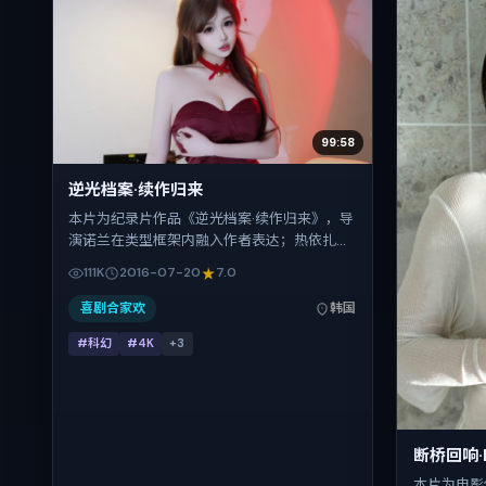
99:58
逆光档案·续作归来
本片为纪录片作品《逆光档案·续作归来》，导
演诺兰在类型框架内融入作者表达；热依扎、
任素汐、长泽雅美、提莫西·查拉梅、杨紫、吴
111K
2016-07-20
7.0
京在片中承担多重关系线。故事类型为科幻，
主拍摄地与出品背景为韩国。上映时间 2016
喜剧合家欢
韩国
年7月20日（公映登记日 2016-07-20），全
#科幻
#4K
+
3
片113分钟，节奏张弛有度。
断桥回响·
本片为电影