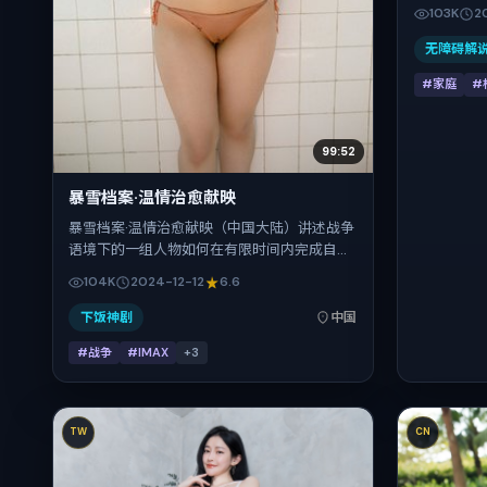
桂纶镁、汤
103K
2
重关系线。
背景为中国台
无障碍解
（公映登记日
#家庭
#
节奏张弛有
99:52
暴雪档案·温情治愈献映
暴雪档案·温情治愈献映（中国大陆）讲述战争
语境下的一组人物如何在有限时间内完成自我
救赎。诺兰把控整体视听语言，段奕宏、马修·
104K
2024-12-12
6.6
麦康纳、长泽雅美、周迅、桂纶镁的表演层次
丰富。影片定于 2024-12-12 起陆续登陆院线
下饭神剧
中国
与网络平台，贺岁档前后公映，片长103分
#战争
#IMAX
+
3
钟。
TW
CN