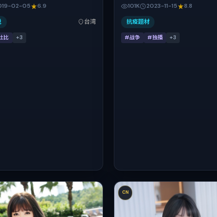
唯、赵丽颖、刘亦菲在片中承担多
墨菲、梁朝伟、蒋奇明、廖凡在片
019-02-05
6.9
101K
2023-11-15
8.8
故事类型为家庭，主拍摄地与出品
关系线。故事类型为战争，主拍摄
湾。上映时间 2019年2月5日
景为日本。上映时间 2023年11月
说
台湾
抗疫题材
 2019-02-05），全片98分钟，
记日 2023-11-15），全片168
杜比
+
3
#战争
#独播
+
3
度。
有度。
CN