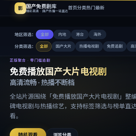
国产免费剧库
首页
分类
热门
最新
影
臻彩高清 · 国产热播一站直达
地区筛选：
全部
内地
港台
海外
分类筛选：
全部
国产大片
热播电视剧
免费追剧
高
免费播放国产大片电视剧
-
国产
正版聚合 · 零门槛追剧
免费播放国产大片电视剧
高清流畅 · 热播不断档
全站片源围绕「
免费播放国产大片电视剧
」整
碑电视剧与热播综艺，支持标签筛选与榜单直
看。
随机观看
浏览分类