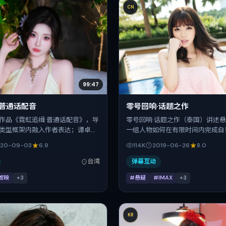
CN
99:47
·普通话配音
零号回响·话题之作
作品《霓虹追缉·普通话配音》，导
零号回响·话题之作（泰国）讲述
类型框架内融入作者表达；谭卓、
一组人物如何在有限时间内完成自
达亚、柯震东、弗洛伦斯·皮尤在片
亦男把控整体视听语言，提莫西·
20-09-03
6.9
114K
2019-06-26
8.0
关系线。故事类型为战争，主拍摄
太、沈腾、齐溪的表演层次丰富。
景为中国台湾。上映时间 2020年
2019-06-26 起陆续登陆院线
台湾
弹幕互动
映登记日 2020-09-03），全片
期档公映，片长145分钟。
首映
+
3
#悬疑
#IMAX
+
3
，节奏张弛有度。
KR