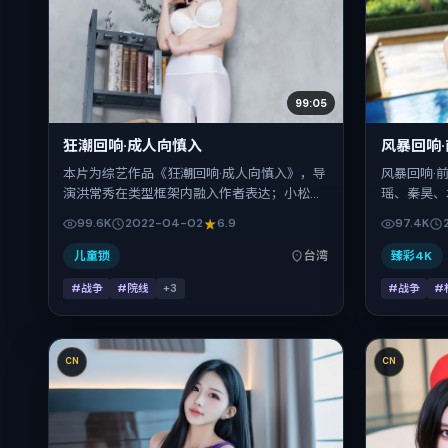
99:05
狂潮回响·成人向慎入
风暴回响
本片为综艺作品《狂潮回响·成人向慎入》，导
风暴回响·
演洪常秀在类型框架内融入作者表达；小松菜
瑶、秦昊、
奈、桂纶镁、沈腾、章子怡、刘青云、赵丽颖
叙事引擎，
99.6K
2022-04-02
6.9
97.4K
在片中承担多重关系线。故事类型为战争，主
下的群像碰
拍摄地与出品背景为中国台湾。上映时间
月12日于
儿童锁
台湾
臻彩4K
2022年4月2日（公映登记日 2022-04-
钟，适合喜
#战争
#院线
+
3
#战争
#
02），全片169分钟，节奏张弛有度。
CN
CN