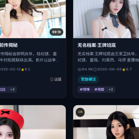
99:19
·前传揭秘
无名档案·王牌班底
前传揭秘由郭帆执导，桂纶镁、童
无名档案·王牌班底由王家卫执导
木村拓哉联袂出演。影片以战争为
纶镁、童瑶、刘昊然、马修·麦康
将故事锚定在法国，借跨文化视角
联袂出演。影片以惊悚为叙事引擎
2023-02-12
8.2
94.9K
2020-06-03
6.7
撞推进人物抉择与反转。2023年2
定在中国大陆，借当代中国的现实
法国首映（春节档前后），片长131分
物抉择与反转。2020年6月3日
法国
军旅硬汉
欢强情节与细腻表演的观众。
映（暑期档），片长98分钟，适
杜比
+
3
#惊悚
#完结
+
3
与细腻表演的观众。
CN