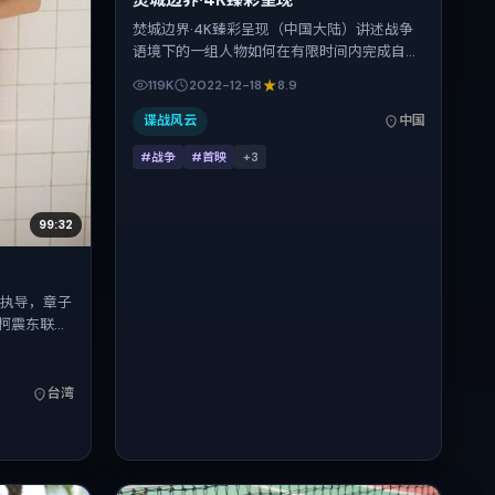
焚城边界·4K臻彩呈现
焚城边界·4K臻彩呈现（中国大陆）讲述战争
语境下的一组人物如何在有限时间内完成自我
救赎。徐克把控整体视听语言，刘昊然、廖
119K
2022-12-18
8.9
凡、辛芷蕾、瑛太、弗洛伦斯·皮尤的表演层次
丰富。影片定于 2022-12-18 起陆续登陆院线
谍战风云
中国
与网络平台，贺岁档前后公映，片长115分钟。
#战争
#首映
+
3
99:32
格执导，章子
柯震东联袂
故事锚定在
则推进人物
中国台湾首映
台湾
喜欢强情节与