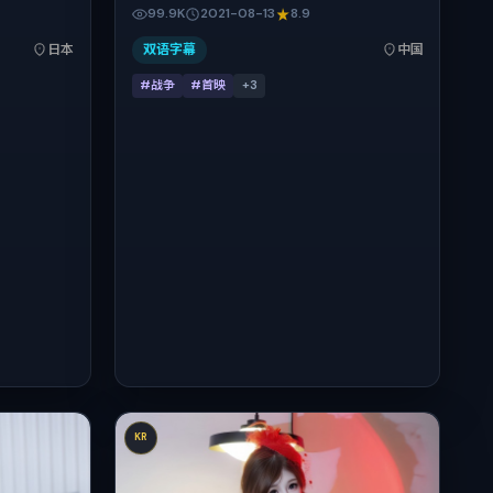
中承担多重
张震、舒淇、瑛太、朱一龙、刘青云在片中承
99.9K
2021-08-13
8.9
地与出品背
担多重关系线。故事类型为战争，主拍摄地与
15日（公映登
出品背景为中国大陆。上映时间 2021年8月13
日本
双语字幕
中国
分钟，节奏张弛
日（公映登记日 2021-08-13），全片153分
#战争
#首映
+
3
钟，节奏张弛有度。
KR