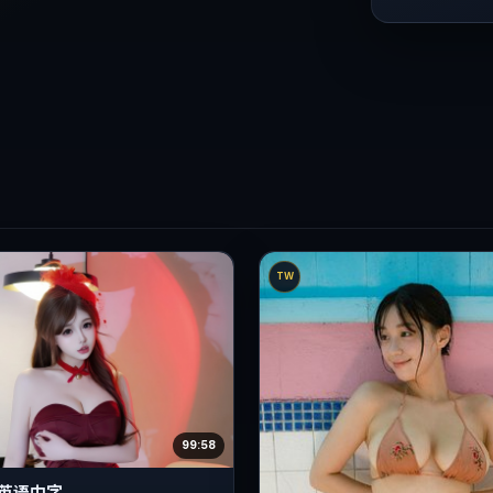
TW
99:58