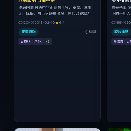
终局回响·日语中字
零号档案
终局回响·日语中字由郭帆执导，秦昊、李秉
零号档案·
宪、咏梅、白百何联袂出演。影片以犯罪为叙
下的一组人
事引擎，将故事锚定在法国，借跨文化视角下
赎。贾樟柯
120K
2018-02-10
6.4
119K
20
的群像碰撞推进人物抉择与反转。2018年2月
李、金城武
10日于法国首映（春节档前后），片长113分
于 2016
花絮特辑
法国
胶片质感
钟，适合喜欢强情节与细腻表演的观众。
贺岁档前后
#犯罪
#4K
+
3
#惊悚
#