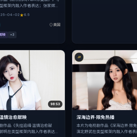
型框架内融入作者表达；张家辉、
龙、孔刘在片中承担多重关系线。
025-04-02
6.5
悬疑，主拍摄地与出品背景为美
间 2025年4月2日（公映登记日
美国
4-02），全片127分钟，节奏张弛有
首映
+
3
JP
98:53
·温情治愈献映
深海边界·限免热播
剧作品《失控追缉·温情治愈献
本片为电视剧作品《深海边界·限
郭帆在类型框架内融入作者表达；
演北野武在类型框架内融入作者表