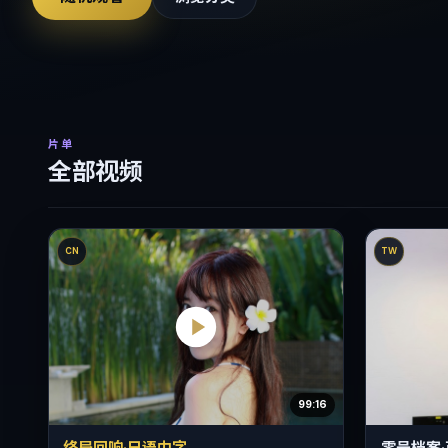
片单
全部视频
CN
TW
99:16