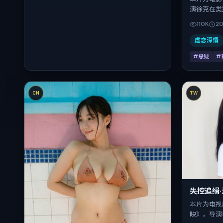
演徐克在类
白宇、朱一
110K
2
故事类型为
国。上映时
虐恋深情
2025-0
#悬疑
#
度。
CN
TW
失控追缉
本片为电视
映》，导演