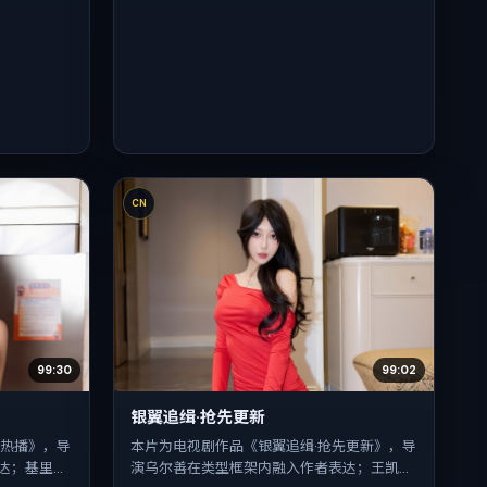
CN
99:30
99:02
银翼追缉·抢先更新
免热播》，导
本片为电视剧作品《银翼追缉·抢先更新》，导
达；基里安·
演乌尔善在类型框架内融入作者表达；王凯、