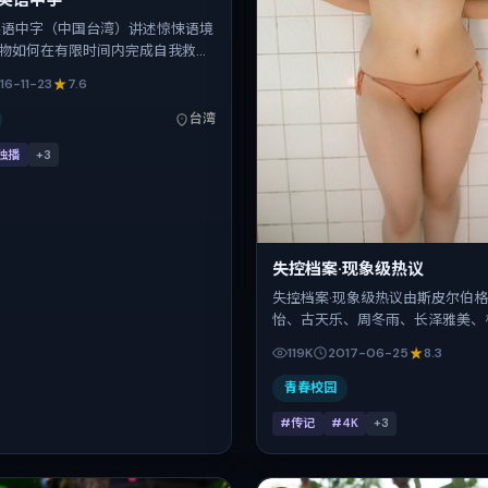
·英语中字
英语中字（中国台湾）讲述惊悚语境
物如何在有限时间内完成自我救
把控整体视听语言，张震、松坂桃
16-11-23
7.6
、河正宇的表演层次丰富。影片定
-11-23 起陆续登陆院线与网络平台，
台湾
公映，片长101分钟。
独播
+
3
失控档案·现象级热议
失控档案·现象级热议由斯皮尔伯
怡、古天乐、周冬雨、长泽雅美、
出演。影片以传记为叙事引擎，将
119K
2017-06-25
8.3
中国台湾，借华语社会的人情与规
抉择与反转。2017年6月25日于
青春校园
（暑期档），片长114分钟，适合
#传记
#4K
+
3
细腻表演的观众。