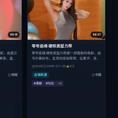
99:18
99:37
零号追缉·硬核类型力荐
电影，由诺兰
零号追缉·硬核类型力荐是一部喜剧向电影，由
秉宪、金城
乌尔善执导。主演包括张家辉、任素汐、吴
016年春季
京、赵丽颖。作品主要在中国大陆取景与发
104K
2016-07-23
9.3
4-08，正片
行，2016年暑期档与观众见面，首映日期
2016-07-23，正片时长176分钟。
韩国
古装权谋
中国
#喜剧
#杜比
+
3