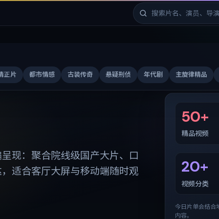
清正片
都市情感
古装传奇
悬疑刑侦
年代剧
主旋律精品
免费剧库
50+
精品视频
编呈现：聚合院线级国产大片、口
20+
达，适合客厅大屏与移动端随时观
视频分类
今日片单会结合
内容。