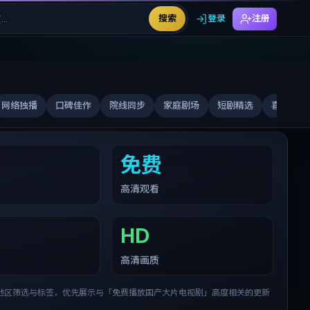
搜索
登录
注册
网络独播
口碑佳作
院线同步
家庭剧场
短剧精选
喜剧合家
免费
高清观看
HD
高清画质
地区筛选与标签，优先展示与「
免费播放国产大片电视剧
」高度相关的更新