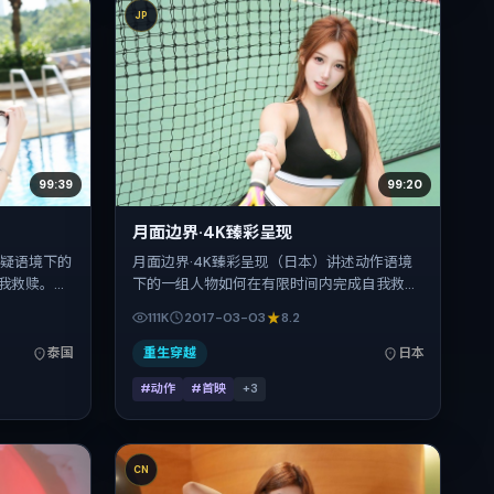
JP
99:39
99:20
月面边界·4K臻彩呈现
悬疑语境下的
月面边界·4K臻彩呈现（日本）讲述动作语境
我救赎。刁
下的一组人物如何在有限时间内完成自我救
查拉梅、瑛
赎。曹保平把控整体视听语言，沈腾、桂纶
111K
2017-03-03
8.2
影片定于
镁、古天乐、刘亦菲、舒淇、刘昊然的表演层
与网络平台，暑
次丰富。影片定于 2017-03-03 起陆续登陆院
泰国
重生穿越
日本
线与网络平台，春节档前后公映，片长158分
#动作
#首映
+
3
钟。
CN