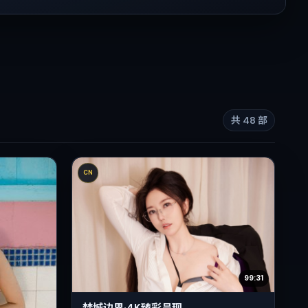
共
48
部
CN
99:31