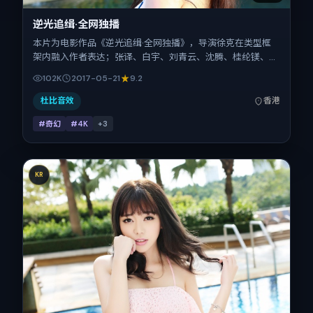
逆光追缉·全网独播
本片为电影作品《逆光追缉·全网独播》，导演徐克在类型框
架内融入作者表达；张译、白宇、刘青云、沈腾、桂纶镁、任
素汐在片中承担多重关系线。故事类型为奇幻，主拍摄地与出
102K
2017-05-21
9.2
品背景为中国香港。上映时间 2017年5月21日（公映登记日
2017-05-21），全片169分钟，节奏张弛有度。
杜比音效
香港
#奇幻
#4K
+
3
KR