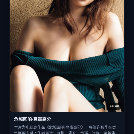
99:46
危城回响·豆瓣高分
本片为电视剧作品《危城回响·豆瓣高分》，导演许鞍华在类
型框架内融入作者表达；咏梅、廖凡、童瑶、沈腾、梁朝伟、