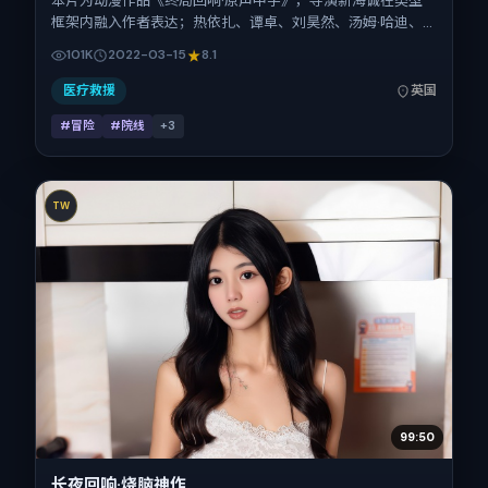
本片为动漫作品《终局回响·原声中字》，导演新海诚在类型
框架内融入作者表达；热依扎、谭卓、刘昊然、汤姆·哈迪、
胡歌、刘德华在片中承担多重关系线。故事类型为冒险，主拍
101K
2022-03-15
8.1
摄地与出品背景为英国。上映时间 2022年3月15日（公映登
记日 2022-03-15），全片125分钟，节奏张弛有度。
医疗救援
英国
#冒险
#院线
+
3
TW
99:50
长夜回响·烧脑神作