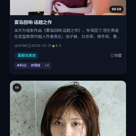
99:58
雾岛回响·话题之作
本片为电影作品《雾岛回响·话题之作》，导演昆汀·塔伦蒂诺
在类型框架内融入作者表达；张子枫、刘亦菲、周冬雨、黄
渤、胡歌、秦昊在片中承担多重关系线。故事类型为科幻，主
105K
2023-12-21
8.4
拍摄地与出品背景为印度。上映时间 2023年12月21日（公映
登记日 2023-12-21），全片125分钟，节奏张弛有度。
喜剧合家欢
印度
#科幻
#院线
+
3
KR