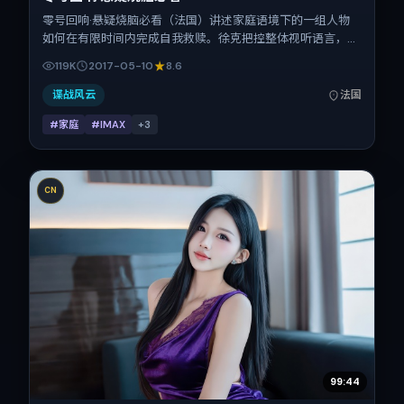
零号回响·悬疑烧脑必看（法国）讲述家庭语境下的一组人物
如何在有限时间内完成自我救赎。徐克把控整体视听语言，童
瑶、小松菜奈、张家辉、任素汐的表演层次丰富。影片定于
119K
2017-05-10
8.6
2017-05-10 起陆续登陆院线与网络平台，春季档公映，片长
103分钟。
谍战风云
法国
#家庭
#IMAX
+
3
CN
99:44