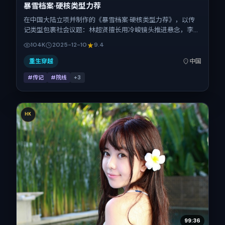
暴雪档案·硬核类型力荐
在中国大陆立项并制作的《暴雪档案·硬核类型力荐》，以传
记类型包裹社会议题：林超贤擅长用冷峻镜头推进悬念，李秉
宪、周迅、郑秀文、朱一龙的对手戏为看点之一。上映时间：
104K
2025-12-10
9.4
2025-12-10；片长134分钟；适合关注现实质感与类型片结构
的观众。
重生穿越
中国
#传记
#院线
+
3
HK
99:36