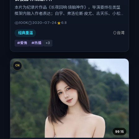
本片为纪录片作品《长夜回响·烧脑神作》，导演娄烨在类型
框架内融入作者表达；白宇、弗洛伦斯·皮尤、古天乐、小松
菜奈在片中承担多重关系线。故事类型为爱情，主拍摄地与出
100K
2020-07-24
6.8
品背景为中国台湾。上映时间 2020年7月24日（公映登记日
2020-07-24），全片126分钟，节奏张弛有度。
经典重温
台湾
#爱情
#热播
+
3
CN
99:15