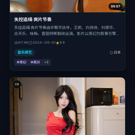
99:57
失控追缉·爽片节奏
失控追缉·爽片节奏由许鞍华执导，王凯、刘诗诗、刘德华、
古天乐、咏梅、菅田将晖联袂出演。影片以奇幻为叙事引擎，
将故事锚定在日本，借东亚都市与邻里的张力推进人物抉择与
97.9K
2024-05-01
8.8
反转。2024年5月1日于日本首映（春季档），片长156分钟，
适合喜欢强情节与细腻表演的观众。
音乐综艺
日本
#奇幻
#高分
+
3
CN