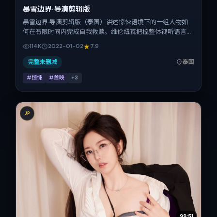
暴雪边界·导演剪辑版
暴雪边界·导演剪辑版（泰国）讲述惊悚语境下的一组人物如
何在有限时间内完成自我救赎。维伦纽瓦把控整体视听语言，
杨幂、赵丽颖、基里安·墨菲、李秉宪的表演层次丰富。影片
114K
2022-01-02
7.9
定于 2022-01-02 起陆续登陆院线与网络平台，春节档前后
公映，片长176分钟。
完整未删减
泰国
#惊悚
#首映
+
3
JP
99:51