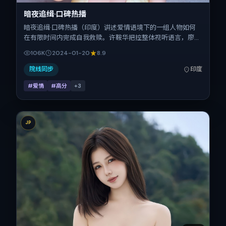
暗夜追缉·口碑热播
暗夜追缉·口碑热播（印度）讲述爱情语境下的一组人物如何
在有限时间内完成自我救赎。许鞍华把控整体视听语言，廖
凡、段奕宏、热依扎、白宇、王凯的表演层次丰富。影片定于
106K
2024-01-20
8.9
2024-01-20 起陆续登陆院线与网络平台，春节档前后公
映，片长162分钟。
院线同步
印度
#爱情
#高分
+
3
JP