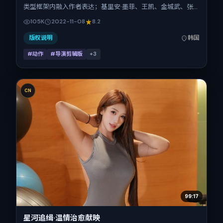
类型框架内融入作者表达；基里安·墨菲、王凯、金城武、张
家辉在片中承担多重关系线。故事类型为动作，主拍摄地与出
105K
2022-11-08
8.2
品背景为韩国。上映时间 2022年11月8日（公映登记日
2022-11-08），全片125分钟，节奏张弛有度。
版权说明
韩国
#动作
#导演剪辑版
+
3
CN
99:17
星河追缉·温情治愈献映