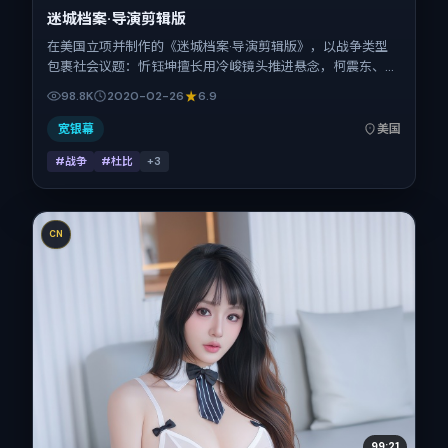
迷城档案·导演剪辑版
在美国立项并制作的《迷城档案·导演剪辑版》，以战争类型
包裹社会议题：忻钰坤擅长用冷峻镜头推进悬念，柯震东、张
家辉、刘昊然、古天乐、安妮·海瑟薇的对手戏为看点之一。
98.8K
2020-02-26
6.9
上映时间：2020-02-26；片长154分钟；适合关注现实质感
与类型片结构的观众。
宽银幕
美国
#战争
#杜比
+
3
CN
99:21