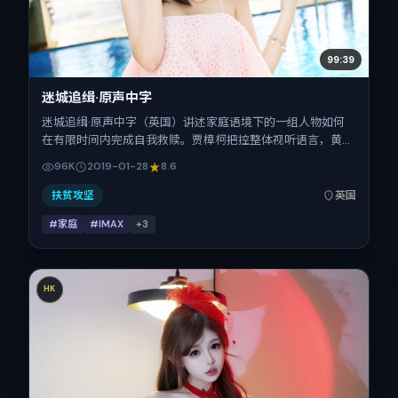
99:39
迷城追缉·原声中字
迷城追缉·原声中字（英国）讲述家庭语境下的一组人物如何
在有限时间内完成自我救赎。贾樟柯把控整体视听语言，黄
渤、刘昊然、汤姆·哈迪、刘青云的表演层次丰富。影片定于
96K
2019-01-28
8.6
2019-01-28 起陆续登陆院线与网络平台，春节档前后公映，
片长153分钟。
扶贫攻坚
英国
#家庭
#IMAX
+
3
HK