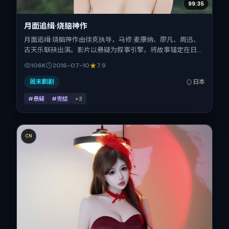
99:35
月面追缉·烧脑神作
月面追缉·烧脑神作由徐克执导，马修·麦康纳、廖凡、周迅、
古天乐联袂出演。影片以悬疑为叙事引擎，将故事锚定在日
本，借东亚都市与邻里的张力推进人物抉择与反转。2016年7
106K
2016-07-10
7.9
月10日于日本首映（暑期档），片长122分钟，适合喜欢强情
节与细腻表演的观众。
周末刷剧
日本
#悬疑
#完结
+
3
CN