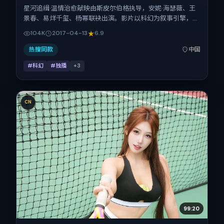
星河追缉·温情治愈献映由斯皮尔伯格执导，安妮·海瑟薇、王
景春、易烊千玺、杨幂联袂出演。影片以科幻为叙事引擎，将
故事锚定在中国大陆，借当代中国的现实肌理推进人物抉择与
104K
2017-04-13
6.9
反转。2017年4月13日于中国大陆首映（春季档），片长120
分钟，适合喜欢强情节与细腻表演的观众。
热搜同款
中国
#科幻
#独播
+
3
CN
99:20