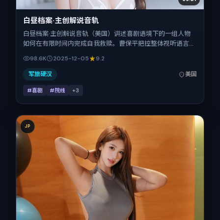
白昼档案·主创解说音轨
白昼档案·主创解说音轨（美国）讲述喜剧语境下的一组人物
如何在有限时间内完成自我救赎。曹保平把控整体视听语言，
全智贤、金城武、咏梅、桂纶镁、赵涛的表演层次丰富。影片
98.6K
2025-12-05
9.2
定于 2025-12-05 起陆续登陆院线与网络平台，贺岁档前后
公映，片长153分钟。
军旅硬汉
美国
#喜剧
#院线
+
3
JP