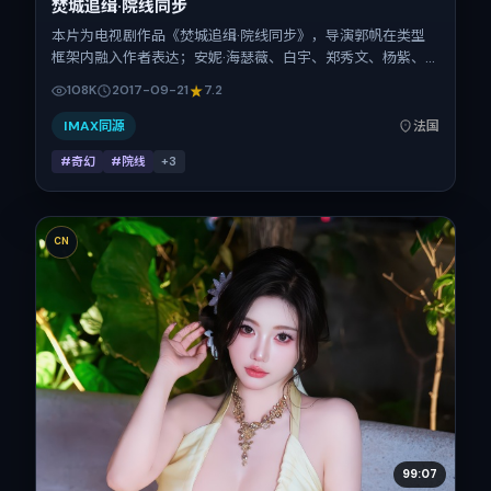
焚城追缉·院线同步
本片为电视剧作品《焚城追缉·院线同步》，导演郭帆在类型
框架内融入作者表达；安妮·海瑟薇、白宇、郑秀文、杨紫、
马修·麦康纳、谭卓在片中承担多重关系线。故事类型为奇
108K
2017-09-21
7.2
幻，主拍摄地与出品背景为法国。上映时间 2017年9月21日
（公映登记日 2017-09-21），全片124分钟，节奏张弛有
IMAX同源
法国
度。
#奇幻
#院线
+
3
CN
99:07