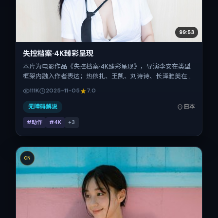
99:53
失控档案·4K臻彩呈现
本片为电影作品《失控档案·4K臻彩呈现》，导演李安在类型
框架内融入作者表达；热依扎、王凯、刘诗诗、长泽雅美在片
中承担多重关系线。故事类型为动作，主拍摄地与出品背景为
111K
2025-11-05
7.0
日本。上映时间 2025年11月5日（公映登记日 2025-11-
05），全片103分钟，节奏张弛有度。
无障碍解说
日本
#动作
#4K
+
3
CN