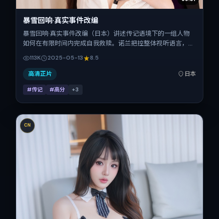
暴雪回响·真实事件改编
暴雪回响·真实事件改编（日本）讲述传记语境下的一组人物
如何在有限时间内完成自我救赎。诺兰把控整体视听语言，小
松菜奈、秦昊、热依扎、汤唯的表演层次丰富。影片定于
113K
2025-05-13
8.5
2025-05-13 起陆续登陆院线与网络平台，春季档公映，片长
152分钟。
高清正片
日本
#传记
#高分
+
3
CN