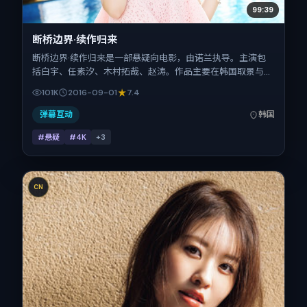
99:39
断桥边界·续作归来
断桥边界·续作归来是一部悬疑向电影，由诺兰执导。主演包
括白宇、任素汐、木村拓哉、赵涛。作品主要在韩国取景与发
行，2016年国庆档前后与观众见面，首映日期 2016-09-01，
101K
2016-09-01
7.4
正片时长136分钟。
弹幕互动
韩国
#悬疑
#4K
+
3
CN