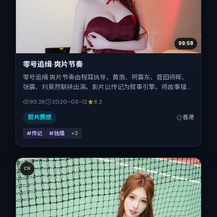
99:58
零号追缉·爽片节奏
零号追缉·爽片节奏由程耳执导，黄渤、柯震东、菅田将晖、
张震、刘昊然联袂出演。影片以传记为叙事引擎，将故事锚定
在中国香港，借华语社会的人情与规则推进人物抉择与反转。
93.2K
2020-03-12
8.2
2020年3月12日于中国香港首映（春节档前后），片长123分
钟，适合喜欢强情节与细腻表演的观众。
胶片质感
香港
#传记
#独播
+
3
CN