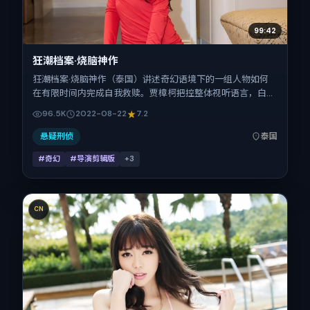
99:42
狂潮档案·烧脑神作
狂潮档案·烧脑神作（泰国）讲述奇幻语境下的一组人物如何
在有限时间内完成自我救赎。贾樟柯把控整体视听语言，白
宇、安妮·海瑟薇、菅田将晖、易烊千玺的表演层次丰富。影
96.5K
2022-08-22
7.2
片定于 2022-08-22 起陆续登陆院线与网络平台，暑期档公
映，片长153分钟。
悬疑刑侦
泰国
#奇幻
#导演剪辑版
+
3
CN