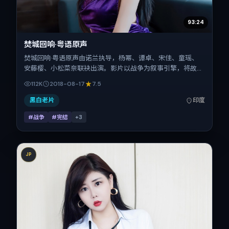
93:24
焚城回响·粤语原声
焚城回响·粤语原声由诺兰执导，杨幂、谭卓、宋佳、童瑶、
安藤樱、小松菜奈联袂出演。影片以战争为叙事引擎，将故事
锚定在印度，借当代中国的现实肌理推进人物抉择与反转。
112K
2018-08-17
7.5
2018年8月17日于印度首映（暑期档），片长93分钟，适合喜
欢强情节与细腻表演的观众。
黑白老片
印度
#战争
#完结
+
3
JP