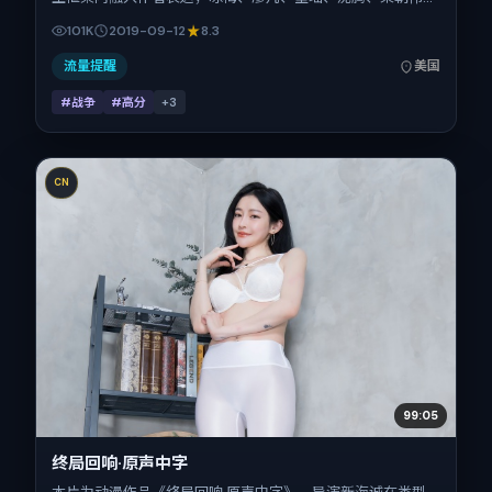
弗洛伦斯·皮尤在片中承担多重关系线。故事类型为战争，主
101K
2019-09-12
8.3
拍摄地与出品背景为美国。上映时间 2019年9月12日（公映登
记日 2019-09-12），全片152分钟，节奏张弛有度。
流量提醒
美国
#战争
#高分
+
3
CN
99:05
终局回响·原声中字