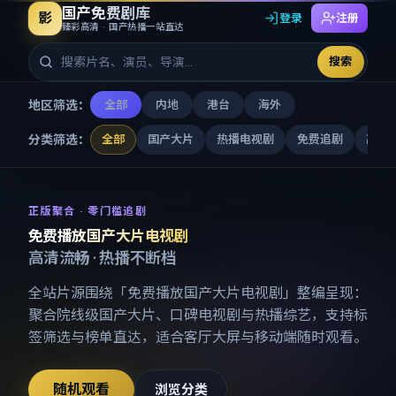
国产免费剧库
影
登录
注册
臻彩高清 · 国产热播一站直达
搜索
地区筛选：
全部
内地
港台
海外
分类筛选：
全部
国产大片
热播电视剧
免费追剧
高清
免费播放国产大片电视剧
-
国产
正版聚合 · 零门槛追剧
免费播放国产大片电视剧
高清流畅 · 热播不断档
全站片源围绕「
免费播放国产大片电视剧
」整编呈现：
聚合院线级国产大片、口碑电视剧与热播综艺，支持标
签筛选与榜单直达，适合客厅大屏与移动端随时观看。
随机观看
浏览分类