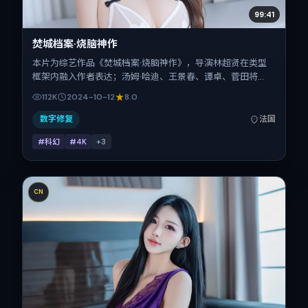
99:41
焚城档案·烧脑神作
本片为综艺作品《焚城档案·烧脑神作》，导演林超贤在类型
框架内融入作者表达；汤姆·哈迪、王景春、谭卓、菅田将
晖、段奕宏在片中承担多重关系线。故事类型为科幻，主拍摄
112K
2024-10-12
8.0
地与出品背景为法国。上映时间 2024年10月12日（公映登记
日 2024-10-12），全片132分钟，节奏张弛有度。
数字修复
法国
#科幻
#4K
+
3
CN