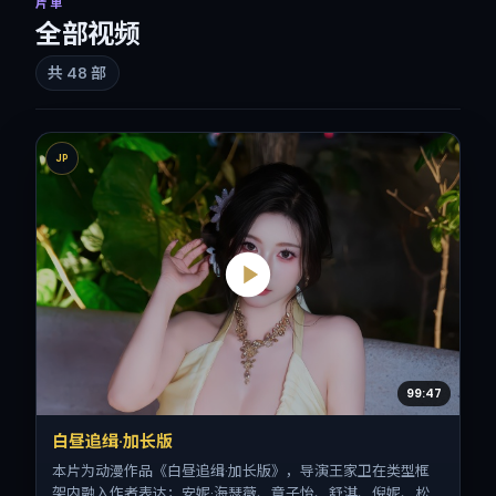
片单
全部视频
共
48
部
JP
99:47
白昼追缉·加长版
本片为动漫作品《白昼追缉·加长版》，导演王家卫在类型框
架内融入作者表达；安妮·海瑟薇、章子怡、舒淇、倪妮、松