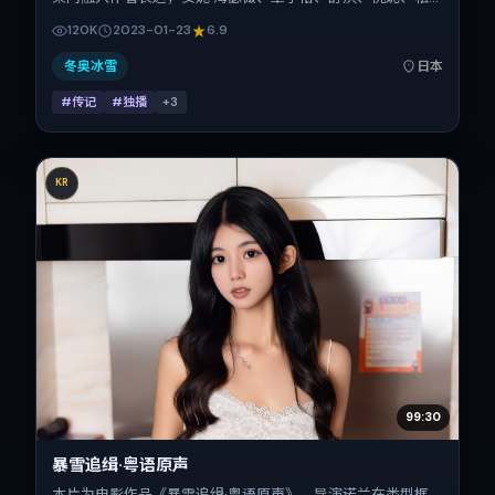
坂桃李、梁朝伟在片中承担多重关系线。故事类型为传记，主
120K
2023-01-23
6.9
拍摄地与出品背景为日本。上映时间 2023年1月23日（公映登
记日 2023-01-23），全片148分钟，节奏张弛有度。
冬奥冰雪
日本
#传记
#独播
+
3
KR
99:30
暴雪追缉·粤语原声
本片为电影作品《暴雪追缉·粤语原声》，导演诺兰在类型框