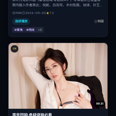
架内融入作者表达；倪妮、白百何、木村拓哉、张译、孙艺珍
在片中承担多重关系线。故事类型为爱情，主拍摄地与出品背
119K
2024-05-20
7.2
景为韩国。上映时间 2024年5月20日（公映登记日 2024-
05-20），全片143分钟，节奏张弛有度。
连续播放
韩国
#爱情
#院线
+
3
CN
99:31
零号回响·悬疑烧脑必看